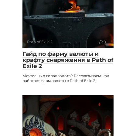
Path of Exile 2
0
Гайд по фарму валюты и
крафту снаряжения в Path of
Exile 2
Мечтаешь о горах золота? Рассказываем, как
работает фарм валюты в Path of Exile 2,