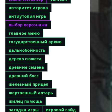
авторитет игрока
антиутопия игра
выбор персонажа
главное меню
государственный архив
дальнобойность
дерево сюжета
древние семена
древний босс
железный прицел
жертвенный алтарь
жилец помощь
загадка игры
игровой гайд