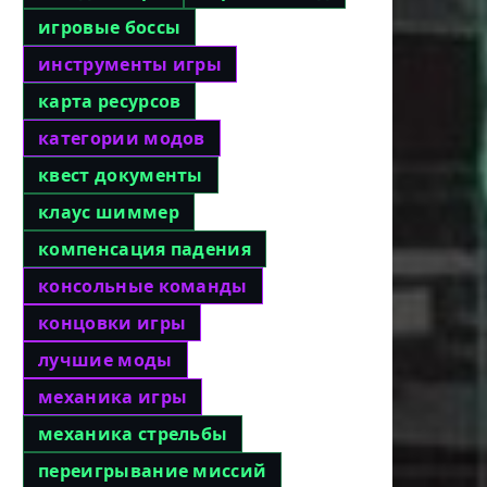
игровые боссы
инструменты игры
карта ресурсов
категории модов
квест документы
клаус шиммер
компенсация падения
консольные команды
концовки игры
лучшие моды
механика игры
механика стрельбы
переигрывание миссий