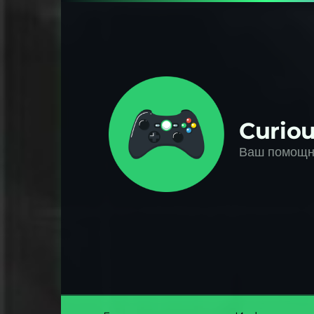
Перейти
к
контенту
Curiou
Ваш помощни