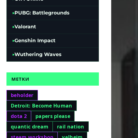
PUBG: Battlegrounds
Valorant
Genshin Impact
Wuthering Waves
МЕТКИ
beholder
Detroit: Become Human
dota 2
papers please
quantic dream
rail nation
steam workshop
valheim