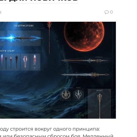
в
0
 году строится вокруг одного принципа:
м или безопасным сбросом боя. Медленный