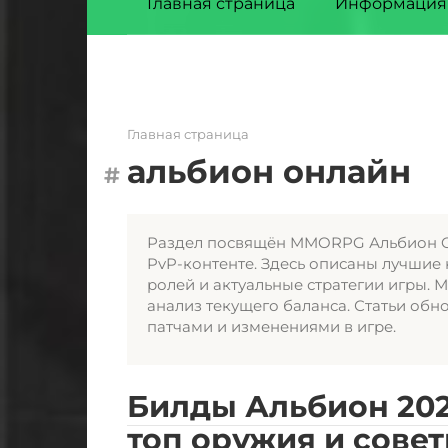
Главная страница
Информация
Главная страница
альбион онлайн
Раздел посвящён MMORPG Альбион On
PvP-контенте. Здесь описаны лучшие
ролей и актуальные стратегии игры. 
анализ текущего баланса. Статьи обн
патчами и изменениями в игре.
Билды Альбион 2026
топ оружия и сове