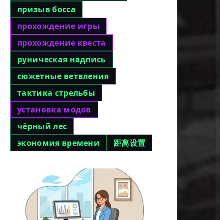
призыв босса
прохождение игры
прохождение квеста
руническая надпись
сюжетные ветвления
тактика стрельбы
установка модов
чёрный лес
экономия времени
距离设置