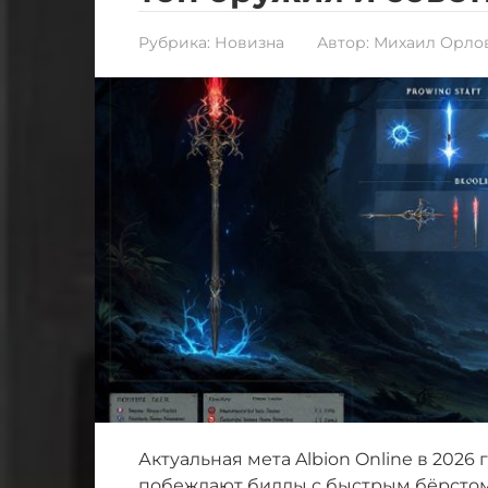
Рубрика:
Новизна
Автор:
Михаил Орло
Актуальная мета Albion Online в 2026
побеждают билды с быстрым бёрсто