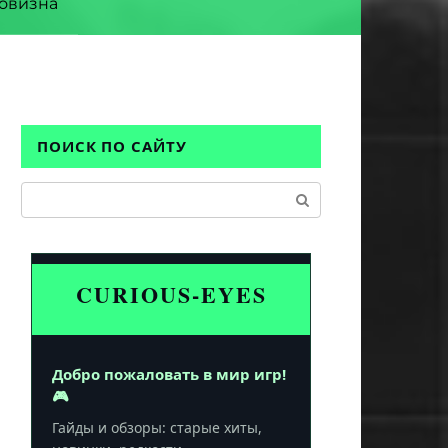
овизна
ПОИСК ПО САЙТУ
Поиск:
CURIOUS-EYES
Добро пожаловать в мир игр!
🎮
Гайды и обзоры: старые хиты,