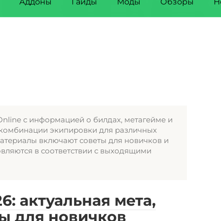
Аддоны
Гайды
Моды
Обзоры
Н
line с информацией о билдах, метагейме и
 комбинации экипировки для различных
Материалы включают советы для новичков и
овляются в соответствии с выходящими
: актуальная мета,
ты для новичков