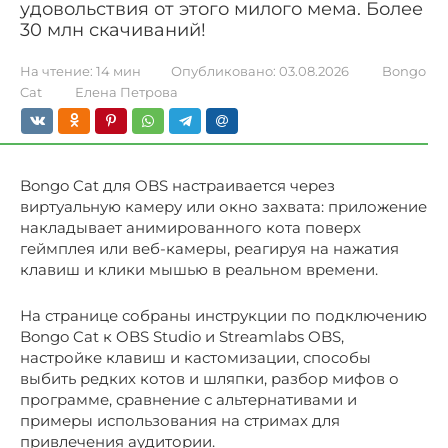
удовольствия от этого милого мема. Более
30 млн скачиваний!
На чтение:
14 мин
Опубликовано:
03.08.2026
Bongo
Cat
Елена Петрова
Bongo Cat для OBS настраивается через
виртуальную камеру или окно захвата: приложение
накладывает анимированного кота поверх
геймплея или веб-камеры, реагируя на нажатия
клавиш и клики мышью в реальном времени.
На странице собраны инструкции по подключению
Bongo Cat к OBS Studio и Streamlabs OBS,
настройке клавиш и кастомизации, способы
выбить редких котов и шляпки, разбор мифов о
программе, сравнение с альтернативами и
примеры использования на стримах для
привлечения аудитории.