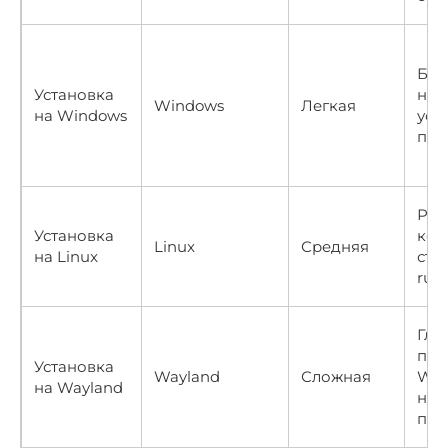
Баз
Установка
нав
Windows
Легкая
на Windows
уст
про
Раб
Установка
ком
Linux
Средняя
на Linux
стр
rule
Глу
пон
Установка
Wayland
Сложная
Way
на Wayland
нас
про