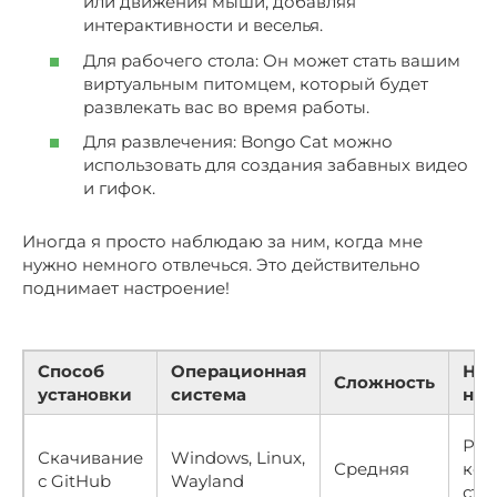
или движения мыши, добавляя
интерактивности и веселья.
Для рабочего стола: Он может стать вашим
виртуальным питомцем, который будет
развлекать вас во время работы.
Для развлечения: Bongo Cat можно
использовать для создания забавных видео
и гифок.
Иногда я просто наблюдаю за ним, когда мне
нужно немного отвлечься. Это действительно
поднимает настроение!
Способ
Операционная
Не
Сложность
установки
система
нав
Раб
Скачивание
Windows, Linux,
Средняя
ком
с GitHub
Wayland
стро