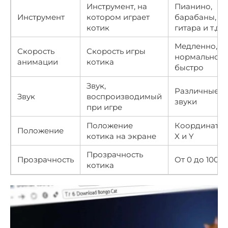
Инструмент, на
Пианино,
Инструмент
котором играет
барабаны,
котик
гитара и т.д.
Медленно,
Скорость
Скорость игры
нормально,
анимации
котика
быстро
Звук,
Различные
Звук
воспроизводимый
звуки
при игре
Положение
Координаты
Положение
котика на экране
X и Y
Прозрачность
Прозрачность
От 0 до 100%
котика