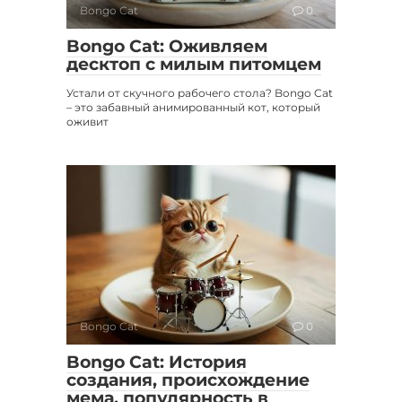
Bongo Cat
0
Bongo Cat: Оживляем
десктоп с милым питомцем
Устали от скучного рабочего стола? Bongo Cat
– это забавный анимированный кот, который
оживит
Bongo Cat
0
Bongo Cat: История
создания, происхождение
мема, популярность в