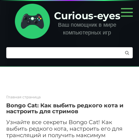
Перейти
к
Curious-eyes
контенту
Ваш помощник в мире
компьютерных игр
Поиск:
Главная страница
Bongo Cat: Как выбить редкого кота и
настроить для стримов
Узнайте все секреты Bongo Cat! Как
выбить редкого кота, настроить его для
трансляций и получить максимум