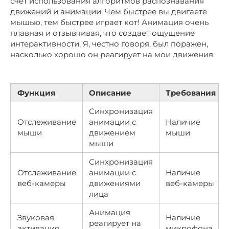
счет использования алгоритмов распознавания
движений и анимации. Чем быстрее вы двигаете
мышью, тем быстрее играет кот! Анимация очень
плавная и отзывчивая, что создает ощущение
интерактивности. Я, честно говоря, был поражен,
насколько хорошо он реагирует на мои движения.
Функция
Описание
Требования
Синхронизация
Отслеживание
анимации с
Наличие
мыши
движением
мыши
мыши
Синхронизация
Отслеживание
анимации с
Наличие
веб-камеры
движениями
веб-камеры
лица
Анимация
Звуковая
Наличие
реагирует на
активация
микрофона