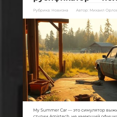
Рубрика:
Новизна
Автор:
Михаил Орло
My Summer Car — это симулятор выж
студии Amistech, не имеющий офици