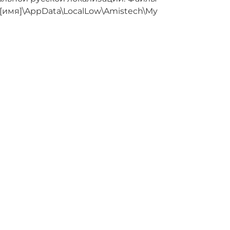
\[имя]\AppData\LocalLow\Amistech\My