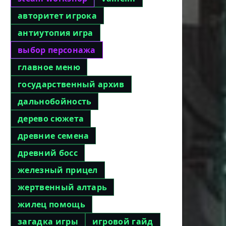
авторитет игрока
антиутопия игра
выбор персонажа
главное меню
государственный архив
дальнобойность
дерево сюжета
древние семена
древний босс
железный прицел
жертвенный алтарь
жилец помощь
загадка игры
игровой гайд