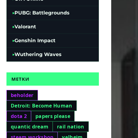
PUBG: Battlegrounds
Valorant
Genshin Impact
Wuthering Waves
МЕТКИ
beholder
Detroit: Become Human
dota 2
papers please
quantic dream
rail nation
steam workshop
valheim