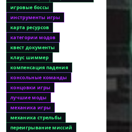
игровые боссы
инструменты игры
карта ресурсов
категории модов
квест документы
клаус шиммер
компенсация падения
консольные команды
концовки игры
лучшие моды
механика игры
механика стрельбы
переигрывание миссий