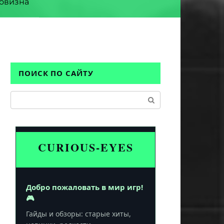
овизна
ПОИСК ПО САЙТУ
Поиск:
CURIOUS-EYES
Добро пожаловать в мир игр!
🎮
Гайды и обзоры: старые хиты,