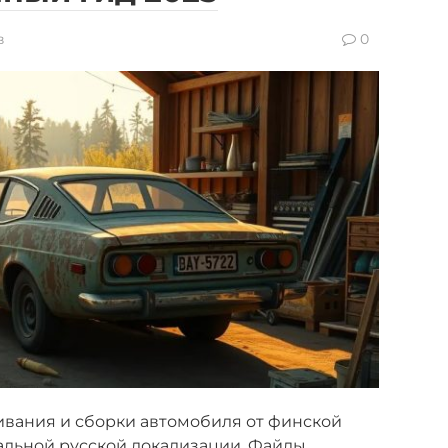
в
0
ивания и сборки автомобиля от финской
альной русской локализации. Файлы