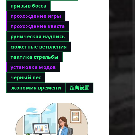
призыв босса
прохождение игры
прохождение квеста
руническая надпись
сюжетные ветвления
тактика стрельбы
установка модов
чёрный лес
экономия времени
距离设置