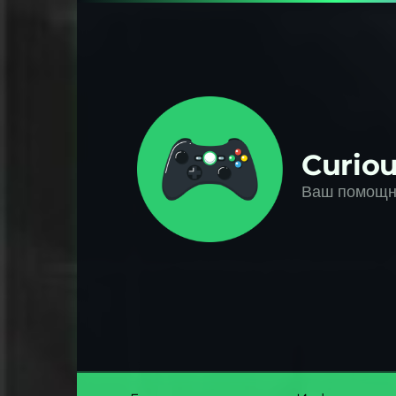
Перейти
к
контенту
Curiou
Ваш помощни