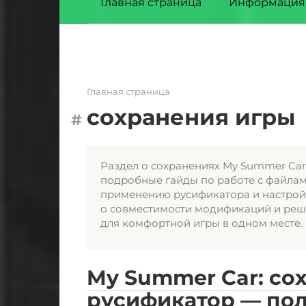
Главная страница
Информация
Главная страница
сохранения игры
Раздел о сохранениях My Summer Car 
подробные гайды по работе с файлам
применению русификатора и настрой
о совместимости модификаций и реш
для комфортной игры в одном месте.
My Summer Car: со
русификатор — пол