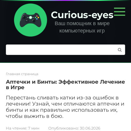
Перейти
к
Curious-eyes
контенту
Ваш помощник в мире
компьютерных игр
Поиск:
Главная страница
Аптечки и Бинты: Эффективное Лечение
в Игре
Перестань сливать катки из-за ошибок в
лечении! Узнай, чем отличаются аптечки и
бинты и как правильно использовать их,
чтобы выжить в бою.
На чтение:
7 мин
Опубликовано:
30.06.2026