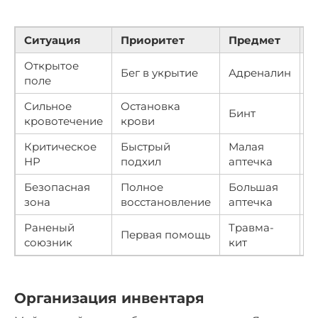
Ситуация
Приоритет
Предмет
Р
Открытое
Бег в укрытие
Адреналин
В
поле
Сильное
Остановка
Бинт
С
кровотечение
крови
Критическое
Быстрый
Малая
В
HP
подхил
аптечка
Безопасная
Полное
Большая
Н
зона
восстановление
аптечка
Раненый
Травма-
Первая помощь
С
союзник
кит
Организация инвентаря