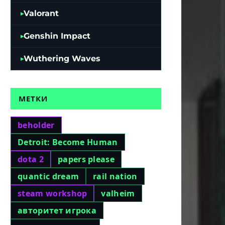
Valorant
Genshin Impact
Wuthering Waves
МЕТКИ
beholder
Detroit: Become Human
dota 2
papers please
quantic dream
rail nation
steam workshop
valheim
авторитет игрока