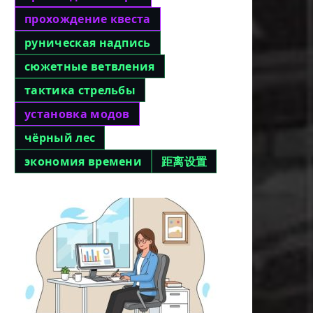
прохождение квеста
руническая надпись
сюжетные ветвления
тактика стрельбы
установка модов
чёрный лес
экономия времени
距离设置