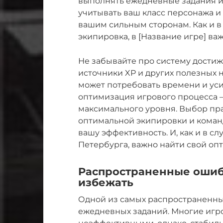
выполнять ежедневные задания и 
учитывать ваш класс персонажа и
вашим сильным сторонам. Как и в H
экипировка, в [Название игре] в
Не забывайте про систему достиж
источники XP и других полезных
может потребовать времени и усил
оптимизация игрового процесса 
максимального уровня. Выбор пра
оптимальной экипировки и коман
вашу эффективность. И, как и в с
Петербурга, важно найти свой оп
Распространенные ошибк
избежать
Одной из самых распространенны
ежедневных заданий. Многие игр