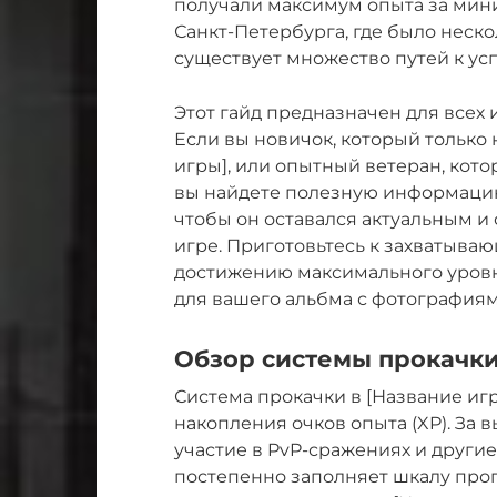
получали максимум опыта за мини
Санкт-Петербурга, где было неско
существует множество путей к усп
Этот гайд предназначен для всех 
Если вы новичок, который только
игры], или опытный ветеран, кото
вы найдете полезную информацию.
чтобы он оставался актуальным и
игре. Приготовьтесь к захватыв
достижению максимального уровня
для вашего альбма с фотография
Обзор системы прокачки
Система прокачки в [Название иг
накопления очков опыта (XP). За 
участие в PvP-сражениях и другие
постепенно заполняет шкалу прогре