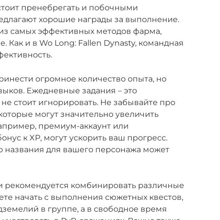
 стоит пренебрегать и побочными
едлагают хорошие награды за выполнение.
из самых эффективных методов фарма,
. Как и в Wo Long: Fallen Dynasty, командная
фективность.
ринести огромное количество опыта, но
выков. Ежедневные задания – это
 не стоит игнорировать. Не забывайте про
 которые могут значительно увеличить
апример, премиум-аккаунт или
нус к XP, могут ускорить ваш прогресс.
о названия для вашего персонажа может
и рекомендуется комбинировать различные
те начать с выполнения сюжетных квестов,
земелий в группе, а в свободное время