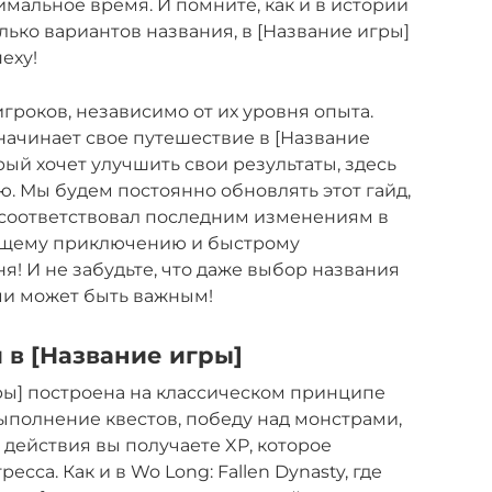
мальное время. И помните, как и в истории
лько вариантов названия, в [Название игры]
еху!
игроков, независимо от их уровня опыта.
 начинает свое путешествие в [Название
рый хочет улучшить свои результаты, здесь
 Мы будем постоянно обновлять этот гайд,
 соответствовал последним изменениям в
ающему приключению и быстрому
! И не забудьте, что даже выбор названия
ми может быть важным!
 в [Название игры]
ры] построена на классическом принципе
выполнение квестов, победу над монстрами,
 действия вы получаете XP, которое
сса. Как и в Wo Long: Fallen Dynasty, где