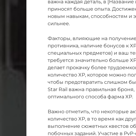
важна каждая деталь, в [Название
приносят больше опыта. Достижен
новым навыкам, способностям и 
сильнее.
Факторы, влияющие на получение
противника, наличие бонусов к X
специальных предметов) и ваш те
требуется значительно больше XP
делает прокачку более трудоемко
количество XP, которое можно по
чтобы предотвратить слишком быс
Star Rail важна правильная броня
оптимального способа фарма XP.
Важно отметить, что некоторые а
количество XP, в то время как дру
выполнение сюжетных квестов об
побочных заданий. Участие в PvP