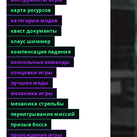
карта ресурсов
категории модов
квест документы
клаус шиммер
компенсация падения
консольные команды
концовки игры
лучшие моды
механика игры
механика стрельбы
переигрывание миссий
призыв босса
прохождение игры