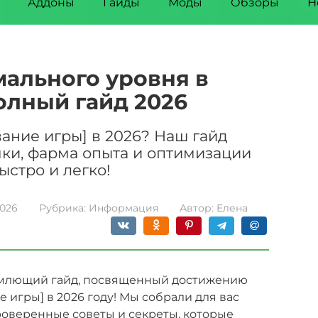
Аддоны
Гайды
Моды
Обзоры
Н
мального уровня в
олный гайд 2026
ание игры] в 2026? Наш гайд
чки, фарма опыта и оптимизации
ыстро и легко!
2026
Рубрика:
Информация
Автор:
Елена
емлющий гайд, посвященный достижению
 игры] в 2026 году! Мы собрали для вас
роверенные советы и секреты, которые