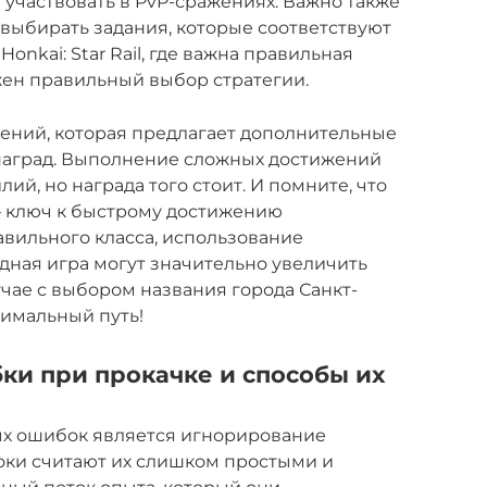
участвовать в PvP-сражениях. Важно также
 выбирать задания, которые соответствуют
onkai: Star Rail, где важна правильная
ажен правильный выбор стратегии.
ений, которая предлагает дополнительные
 наград. Выполнение сложных достижений
ий, но награда того стоит. И помните, что
– ключ к быстрому достижению
вильного класса, использование
дная игра могут значительно увеличить
лучае с выбором названия города Санкт-
тимальный путь!
и при прокачке и способы их
х ошибок является игнорирование
оки считают их слишком простыми и