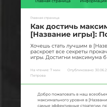
Главная страница
Информация
Главная страница
Как достичь макси
[Название игры]: П
Хочешь стать лучшим в [Назв
раскроет все секреты прока
игры. Достигни максимума б
На чтение:
7 мин
Опубликовано:
30.06.
Петрова
Добро пожаловать в наш всеобъ
максимального уровня в [Название
самые эффективные стратегии, п