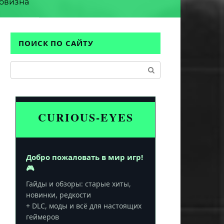
овизна
ПОИСК ПО САЙТУ
Поиск:
CURIOUS-EYES
Добро пожаловать в мир игр!
🎮
Гайды и обзоры: старые хиты,
новинки, редкости
+ DLC, моды и всё для настоящих
геймеров