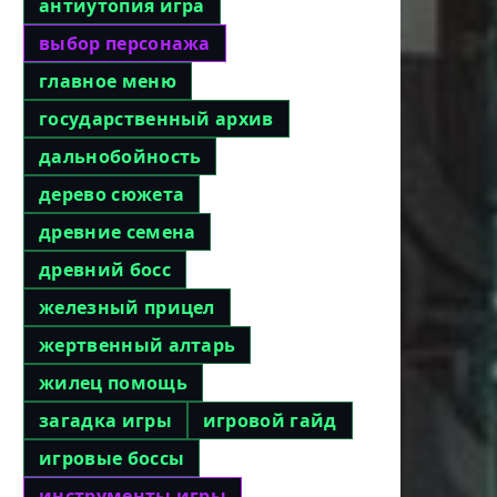
антиутопия игра
выбор персонажа
главное меню
государственный архив
дальнобойность
дерево сюжета
древние семена
древний босс
железный прицел
жертвенный алтарь
жилец помощь
загадка игры
игровой гайд
игровые боссы
инструменты игры