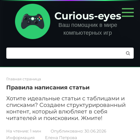
Перейти
к
Curious-eyes
контенту
Ваш помощник в мире
компьютерных игр
Поиск:
Главная страница
Правила написания статьи
Хотите идеальные статьи с таблицами и
списками? Создаем структурированный
контент, который влюбляет в себя
читателей и поисковики. Жмите!
На чтение:
1 мин
Опубликовано:
30.06.2026
Информация
Елена Петрова