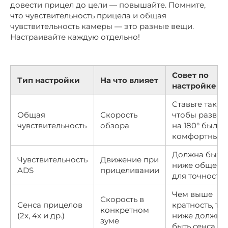
довести прицел до цели — повышайте. Помните,
что чувствительность прицела и общая
чувствительность камеры — это разные вещи.
Настраивайте каждую отдельно!
Совет по
Тип настройки
На что влияет
настройке
Ставьте так,
Общая
Скорость
чтобы развор
чувствительность
обзора
на 180° был
комфортным
Должна быть
Чувствительность
Движение при
ниже общей
ADS
прицеливании
для точности
Чем выше
Скорость в
Сенса прицелов
кратность, те
конкретном
(2x, 4x и др.)
ниже должна
зуме
быть сенса