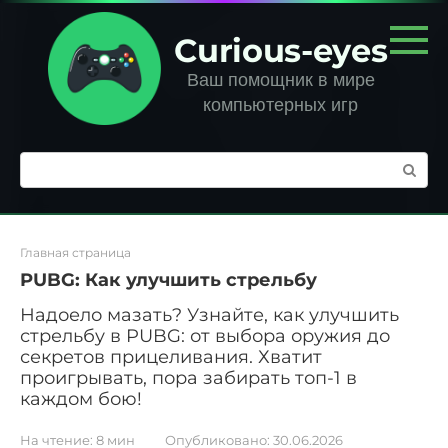
Перейти
к
Curious-eyes
контенту
Ваш помощник в мире
компьютерных игр
Поиск:
Главная страница
PUBG: Как улучшить стрельбу
Надоело мазать? Узнайте, как улучшить
стрельбу в PUBG: от выбора оружия до
секретов прицеливания. Хватит
проигрывать, пора забирать топ-1 в
каждом бою!
На чтение:
8 мин
Опубликовано:
30.06.2026