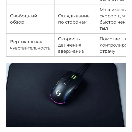
Максимальна
Свободный
Оглядывание
скорость, что
обзор
по сторонам
быстро чекат
тыл
Скорость
Помогает лег
Вертикальная
движения
контролирова
чувствительность
вверх-вниз
отдачу