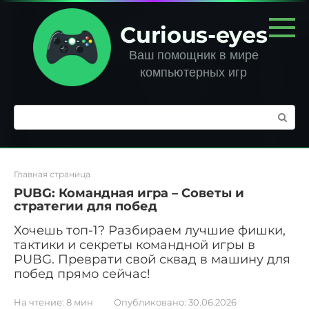
Перейти
к
Curious-eyes
контенту
Ваш помощник в мире
компьютерных игр
Поиск:
Главная страница
PUBG: Командная игра – Советы и
стратегии для побед
Хочешь топ-1? Разбираем лучшие фишки,
тактики и секреты командной игры в
PUBG. Преврати свой сквад в машину для
побед прямо сейчас!
На чтение:
8 мин
Опубликовано:
30.06.2026