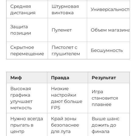
Средняя
Штурмовая
Универсальность
дистанция
винтовка
Защита
Пулемет
Объем магазина
позиции
Скрытное
Пистолет с
Бесшумность
перемещение
глушителем
Миф
Правда
Результат
Высокая
Низкие
Игра
графика
настройки
становится
улучшает
дают больше
плавнее
меткость
FPS
Нужно всегда
Край зоны
Выше шанс
прыгать в
безопаснее
дожить до
центр
для лута
финала