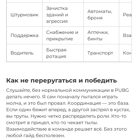
Зачистка
Автоматы,
Штурмовик
зданий и
Реакц
броня
агрессия
Снабжение и
Аптечки,
Поддержка
Взаим
прикрытие
бинты
Быстрая
Водитель
Транспорт
Контр
ротация
Как не переругаться и победить
Слушайте, без нормальной коммуникации в PUBG
делать нечего. Я сам поначалу пытался играть
молча, и это был провал. Координация — это база.
Если один бежит вперед, а другой застрял в кустах,
вы трупы. Нужно четко распределять роли. Кто-то
смотрит в прицел, кто-то чекает тылы.
Взаимодействие в команде решает всё. Без этого
любой гайд бесполезен.