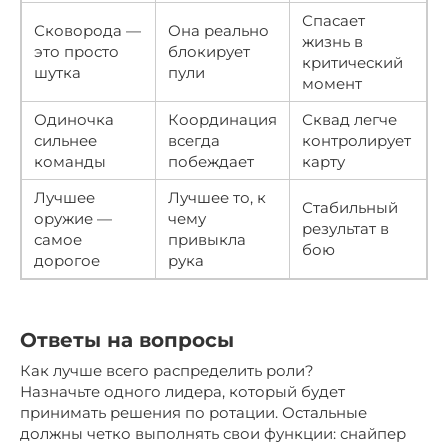
Спасает
Сковорода —
Она реально
жизнь в
это просто
блокирует
критический
шутка
пули
момент
Одиночка
Координация
Сквад легче
сильнее
всегда
контролирует
команды
побеждает
карту
Лучшее
Лучшее то, к
Стабильный
оружие —
чему
результат в
самое
привыкла
бою
дорогое
рука
Ответы на вопросы
Как лучше всего распределить роли?
Назначьте одного лидера, который будет
принимать решения по ротации. Остальные
должны четко выполнять свои функции: снайпер