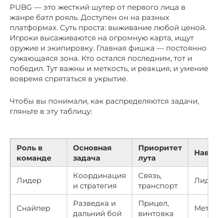
PUBG — это жесткий шутер от первого лица в
жанре батл рояль. Доступен он на разных
платформах. Суть проста: выживание любой ценой.
Игроки высаживаются на огромную карта, ищут
оружие и экипировку. Главная фишка — постоянно
сужающаяся зона. Кто остался последним, тот и
победил. Тут важны и меткость, и реакция, и умение
вовремя спрятаться в укрытие.
Чтобы вы понимали, как распределяются задачи,
гляньте в эту таблицу:
Роль в
Основная
Приоритет
Навы
команде
задача
лута
Координация
Связь,
Лидер
Лидер
и стратегия
транспорт
Разведка и
Прицел,
Снайпер
Метко
дальний бой
винтовка