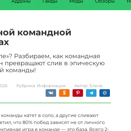
Аддоны
Гайды
Моды
Обзоры
Н
ной командной
ах
пе»? Разбираем, как командная
н превращают слив в эпическую
ой команды!
2026
Рубрика:
Информация
Автор:
Елена
команды катят в соло, а другие сливают
тил, что 80% побед зависят не от личного
ктивная игра в команде — это база. Всего 2-