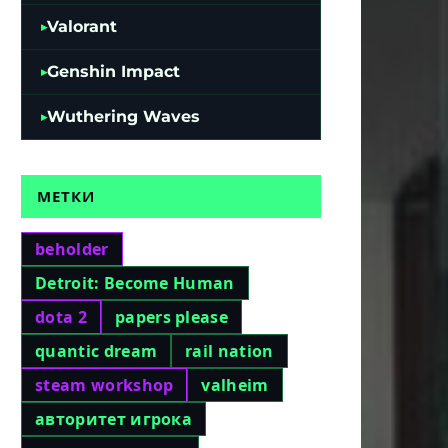
Valorant
Genshin Impact
Wuthering Waves
МЕТКИ
beholder
Detroit: Become Human
dota 2
papers please
quantic dream
rail nation
steam workshop
valheim
авторитет игрока