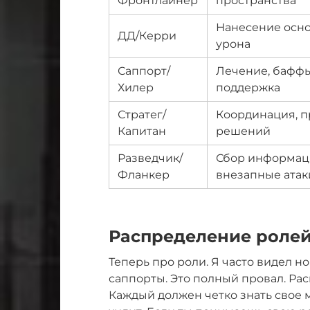
Фронтлайнер
пространства
Нанесение осн
ДД/Керри
урона
Саппорт/
Лечение, баффы
Хилер
поддержка
Стратег/
Координация, 
Капитан
решений
Разведчик/
Сбор информац
Фланкер
внезапные атак
Распределение ролей
Теперь про роли. Я часто видел но
саппорты. Это полный провал. Ра
Каждый должен четко знать свое ме