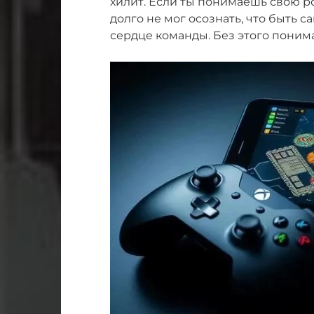
хилит. Если ты понимаешь свою ро
долго не мог осознать, что быть с
сердце команды. Без этого поним