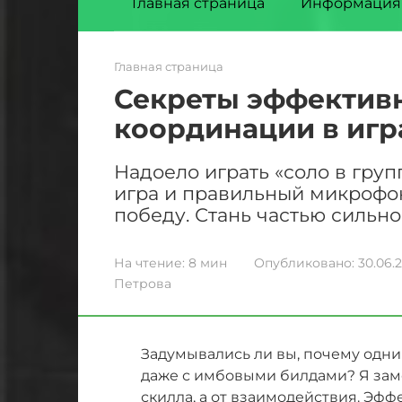
Главная страница
Информация
Главная страница
Секреты эффектив
координации в игр
Надоело играть «соло в груп
игра и правильный микрофо
победу. Стань частью сильн
На чтение:
8 мин
Опубликовано:
30.06.
Петрова
Задумывались ли вы, почему одни 
даже с имбовыми билдами? Я заме
скилла, а от взаимодействия. Эффе