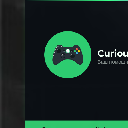
Перейти
к
контенту
Curiou
Ваш помощни