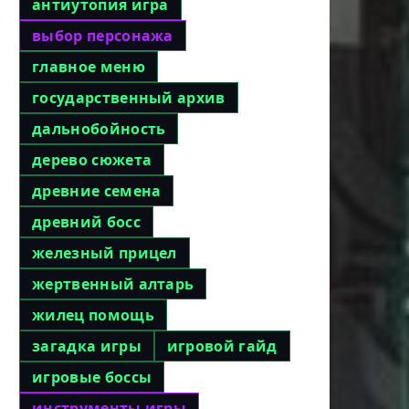
антиутопия игра
выбор персонажа
главное меню
государственный архив
дальнобойность
дерево сюжета
древние семена
древний босс
железный прицел
жертвенный алтарь
жилец помощь
загадка игры
игровой гайд
игровые боссы
инструменты игры