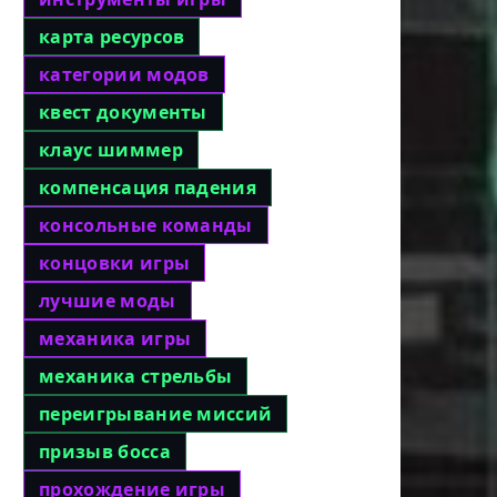
карта ресурсов
категории модов
квест документы
клаус шиммер
компенсация падения
консольные команды
концовки игры
лучшие моды
механика игры
механика стрельбы
переигрывание миссий
призыв босса
прохождение игры