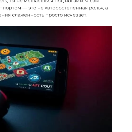
ль, ты не мешаешься под ногами. Я сам
аппортом — это не «второстепенная роль», а
ания слаженность просто исчезает.