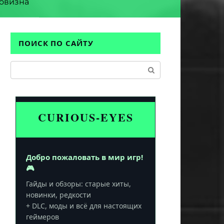
овизна
ПОИСК ПО САЙТУ
Поиск:
CURIOUS-EYES
Добро пожаловать в мир игр!
🎮
Гайды и обзоры: старые хиты,
новинки, редкости
+ DLC, моды и всё для настоящих
геймеров