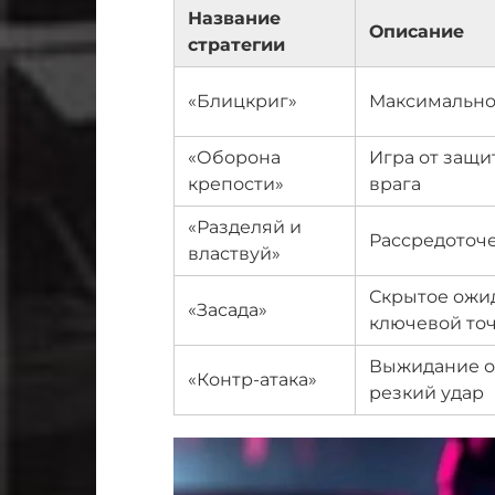
Название
Описание
стратегии
«Блицкриг»
Максимально
«Оборона
Игра от защ
крепости»
врага
«Разделяй и
Рассредоточе
властвуй»
Скрытое ожи
«Засада»
ключевой то
Выжидание о
«Контр-атака»
резкий удар