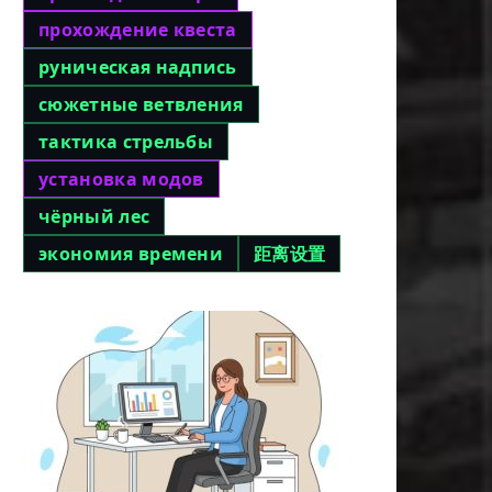
прохождение квеста
руническая надпись
сюжетные ветвления
тактика стрельбы
установка модов
чёрный лес
экономия времени
距离设置