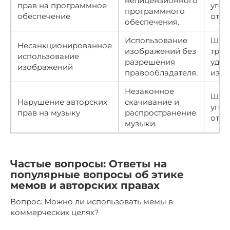
нелицензионного
прав на программное
угол
программного
обеспечение
отве
обеспечения.
Использование
Штр
Несанкционированное
изображений без
треб
использование
разрешения
удал
изображений
правообладателя.
изоб
Незаконное
Штр
Нарушение авторских
скачивание и
угол
прав на музыку
распространение
отве
музыки.
Частые вопросы: Ответы на
популярные вопросы об этике
мемов и авторских правах
Вопрос: Можно ли использовать мемы в
коммерческих целях?