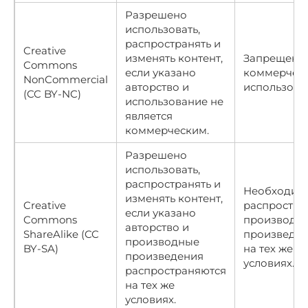
Разрешено
использовать,
распространять и
Creative
изменять контент,
Запрещено
Commons
если указано
коммерчес
NonCommercial
авторство и
использова
(CC BY-NC)
использование не
является
коммерческим.
Разрешено
использовать,
распространять и
Необходим
изменять контент,
Creative
распростра
если указано
Commons
производн
авторство и
ShareAlike (CC
произведе
производные
BY-SA)
на тех же
произведения
условиях.
распространяются
на тех же
условиях.