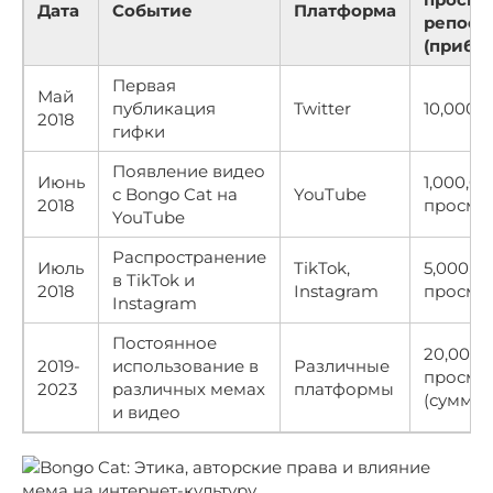
Дата
Событие
Платформа
репост
(прибл
Первая
Май
публикация
Twitter
10,000+
2018
гифки
Появление видео
Июнь
1,000,0
с Bongo Cat на
YouTube
2018
просмо
YouTube
Распространение
Июль
TikTok,
5,000,0
в TikTok и
2018
Instagram
просмо
Instagram
Постоянное
20,000,
2019-
использование в
Различные
просмо
2023
различных мемах
платформы
(суммар
и видео