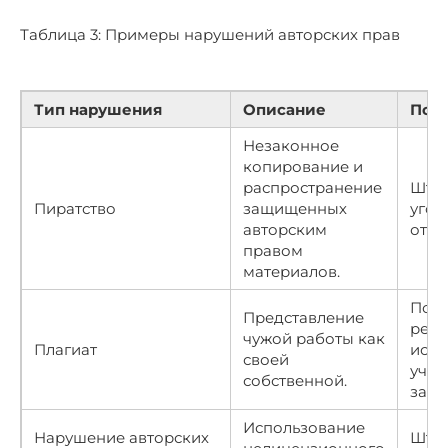
Таблица 3: Примеры нарушений авторских прав
Тип нарушения
Описание
Пос
Незаконное
копирование и
распространение
Штр
Пиратство
защищенных
угол
авторским
отве
правом
материалов.
Поте
Представление
репу
чужой работы как
Плагиат
искл
своей
учеб
собственной.
заве
Использование
Нарушение авторских
Штр