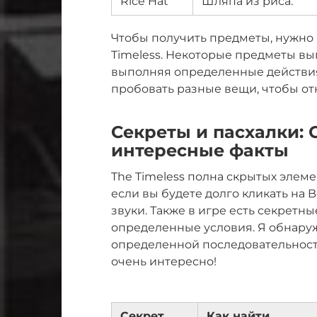
Rice Hat
Шляпа из риса.
Чтобы получить предметы, нужно 
Timeless. Некоторые предметы вы
выполняя определенные действия
пробовать разные вещи, чтобы от
Секреты и пасхалки:
интересные факты
The Timeless полна скрытых элем
если вы будете долго кликать на 
звуки. Также в игре есть секретн
определенные условия. Я обнаружи
определенной последовательности
очень интересно!
Секрет
Как найти