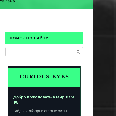
овизна
ПОИСК ПО САЙТУ
Поиск:
CURIOUS-EYES
Добро пожаловать в мир игр!
🎮
Гайды и обзоры: старые хиты,