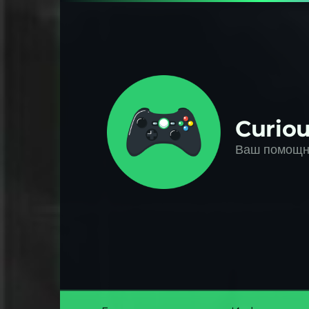
Перейти
к
контенту
Curiou
Ваш помощни