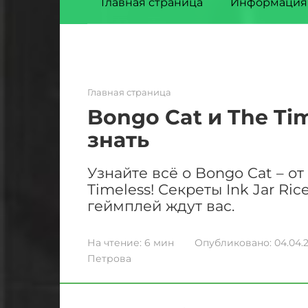
Главная страница
Информация
Главная страница
Bongo Cat и The Tim
знать
Узнайте всё о Bongo Cat – о
Timeless! Секреты Ink Jar R
геймплей ждут вас.
На чтение:
6 мин
Опубликовано:
04.04.
Петрова