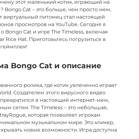
очему этот маленький котик, играющий на
 Bongo Cat – это больше, чем просто мем,
тот виртуальный питомец стал настоящей
ионов просмотров на YouTube. Сегодня я
 о Bongo Cat и игре The Timeless, включая
r Rice Hat. Приготовьтесь погрузиться в
 геймплея!
ма Bongo Cat и описание
ванного ролика, где котик увлеченно играет
World. Создателем этого вирусного видео
t превратился в настоящий интернет-мем,
ым сетям. The Timeless – это небольшая,
trayRogue, которая позволяет игрокам
 уникальном музыкальном мире. Это кликер,
ткрывать новые возможности. Игра доступна