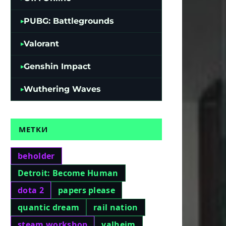
PUBG: Battlegrounds
Valorant
Genshin Impact
Wuthering Waves
МЕТКИ
beholder
Detroit: Become Human
dota 2
papers please
quantic dream
rail nation
steam workshop
valheim