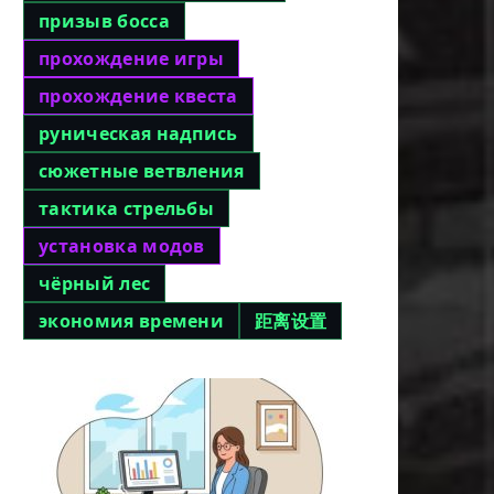
призыв босса
прохождение игры
прохождение квеста
руническая надпись
сюжетные ветвления
тактика стрельбы
установка модов
чёрный лес
экономия времени
距离设置