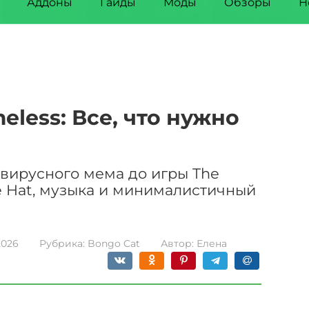
Аддоны
Гайды
Моды
Обзоры
Н
eless: Все, что нужно
т вирусного мема до игры The
ice Hat, музыка и минималистичный
2026
Рубрика:
Bongo Cat
Автор:
Елена