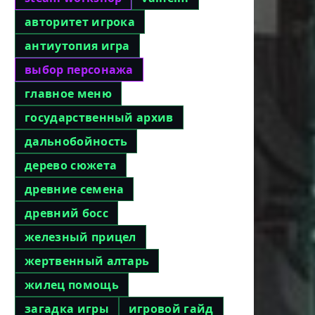
авторитет игрока
антиутопия игра
выбор персонажа
главное меню
государственный архив
дальнобойность
дерево сюжета
древние семена
древний босс
железный прицел
жертвенный алтарь
жилец помощь
загадка игры
игровой гайд