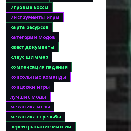
игровые боссы
инструменты игры
карта ресурсов
категории модов
квест документы
клаус шиммер
компенсация падения
консольные команды
концовки игры
лучшие моды
механика игры
механика стрельбы
переигрывание миссий