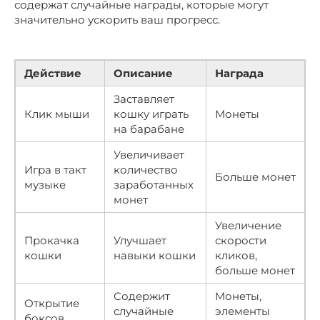
содержат случайные награды, которые могут
значительно ускорить ваш прогресс.
Действие
Описание
Награда
Заставляет
Клик мыши
кошку играть
Монеты
на барабане
Увеличивает
Игра в такт
количество
Больше монет
музыке
заработанных
монет
Увеличение
Прокачка
Улучшает
скорости
кошки
навыки кошки
кликов,
больше монет
Содержит
Монеты,
Открытие
случайные
элементы
боксов