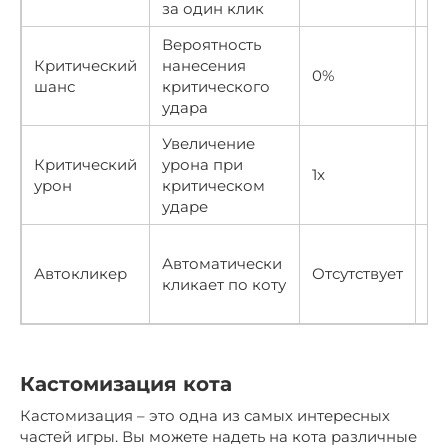
за один клик
Вероятность
Критический
нанесения
0%
50
шанс
критического
удара
Увеличение
Критический
урона при
1x
5x
урон
критическом
ударе
Автоматически
Автокликер
Отсутствует
Ур
кликает по коту
Кастомизация кота
Кастомизация – это одна из самых интересных
частей игры. Вы можете надеть на кота различные