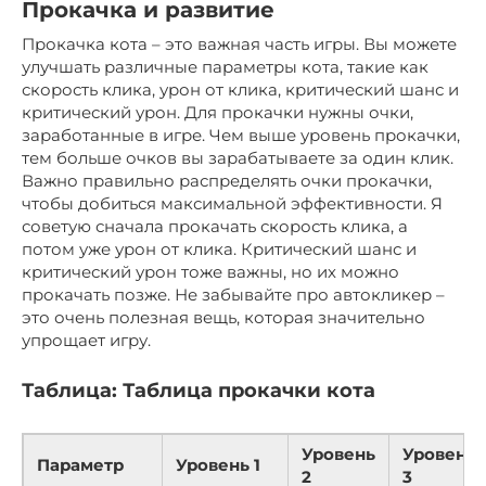
Прокачка и развитие
Прокачка кота – это важная часть игры. Вы можете
улучшать различные параметры кота, такие как
скорость клика, урон от клика, критический шанс и
критический урон. Для прокачки нужны очки,
заработанные в игре. Чем выше уровень прокачки,
тем больше очков вы зарабатываете за один клик.
Важно правильно распределять очки прокачки,
чтобы добиться максимальной эффективности. Я
советую сначала прокачать скорость клика, а
потом уже урон от клика. Критический шанс и
критический урон тоже важны, но их можно
прокачать позже. Не забывайте про автокликер –
это очень полезная вещь, которая значительно
упрощает игру.
Таблица: Таблица прокачки кота
Уровень
Уровень
Параметр
Уровень 1
2
3