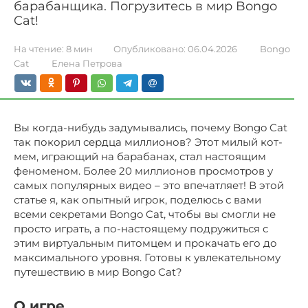
барабанщика. Погрузитесь в мир Bongo
Cat!
На чтение:
8 мин
Опубликовано:
06.04.2026
Bongo
Cat
Елена Петрова
Вы когда-нибудь задумывались, почему Bongo Cat
так покорил сердца миллионов? Этот милый кот-
мем, играющий на барабанах, стал настоящим
феноменом. Более 20 миллионов просмотров у
самых популярных видео – это впечатляет! В этой
статье я, как опытный игрок, поделюсь с вами
всеми секретами Bongo Cat, чтобы вы смогли не
просто играть, а по-настоящему подружиться с
этим виртуальным питомцем и прокачать его до
максимального уровня. Готовы к увлекательному
путешествию в мир Bongo Cat?
О игре