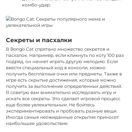
комбо-удар.
Секреты и пасхалки
В Bongo Cat спрятано множество секретов и
пасхалок. Например, если кликнуть по коту 100 раз
подряд, он начнет играть другую мелодию. Если
ввести специальный код в консоли, можно
получить бесплатные очки или предметы. Также в
игре есть скрытые достижения, которые можно
получить за выполнение определенных действий.
Я советую вам внимательно исследовать игру и
искать все секреты. Это сделает игровой процесс
еще более увлекательным. Не бойтесь
экспериментировать и пробовать разные вещи.
Иногда самые неожиданные открытия приносят
наибольшее удовольствие.