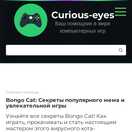
Перейти
к
Curious-eyes
контенту
Ваш помощник в мире
компьютерных игр
Поиск:
Главная страница
Bongo Cat: Секреты популярного мема и
увлекательной игры
Узнайте все секреты Bongo Cat! Как
играть, прокачивать и стать настоящим
мастером этого вирусного кота-