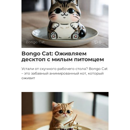
Bongo Cat
0
Bongo Cat: Оживляем
десктоп с милым питомцем
Устали от скучного рабочего стола? Bongo Cat
– это забавный анимированный кот, который
оживит