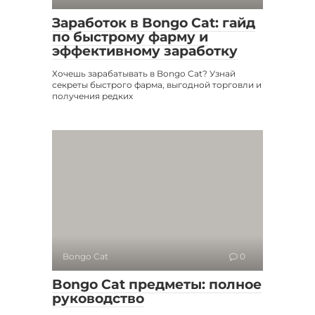
Заработок в Bongo Cat: гайд
по быстрому фарму и
эффективному заработку
Хочешь зарабатывать в Bongo Cat? Узнай
секреты быстрого фарма, выгодной торговли и
получения редких
Bongo Cat
0
Bongo Cat предметы: полное
руководство