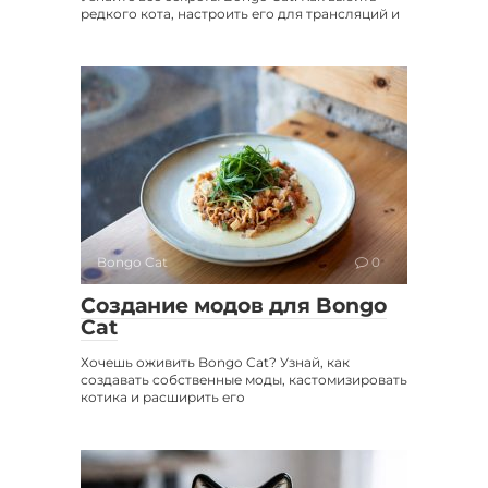
редкого кота, настроить его для трансляций и
Bongo Cat
0
Создание модов для Bongo
Cat
Хочешь оживить Bongo Cat? Узнай, как
создавать собственные моды, кастомизировать
котика и расширить его