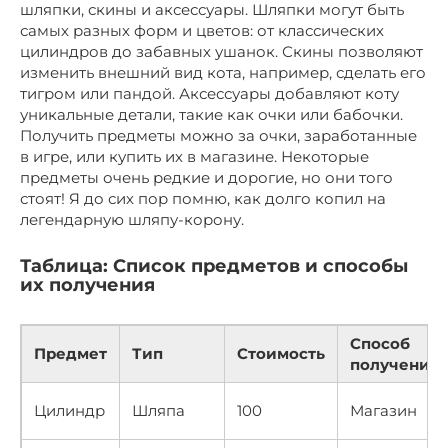
шляпки, скины и аксессуары. Шляпки могут быть
самых разных форм и цветов: от классических
цилиндров до забавных ушанок. Скины позволяют
изменить внешний вид кота, например, сделать его
тигром или пандой. Аксессуары добавляют коту
уникальные детали, такие как очки или бабочки.
Получить предметы можно за очки, заработанные
в игре, или купить их в магазине. Некоторые
предметы очень редкие и дорогие, но они того
стоят! Я до сих пор помню, как долго копил на
легендарную шляпу-корону.
Таблица: Список предметов и способы
их получения
Способ
Предмет
Тип
Стоимость
получения
Цилиндр
Шляпа
100
Магазин