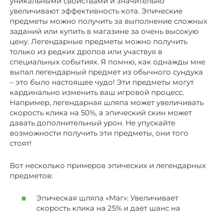
уникальными свойствами и значительно
увеличивают эффективность кота. Эпические
предметы можно получить за выполнение сложных
заданий или купить в магазине за очень высокую
цену. Легендарные предметы можно получить
только из редких дропов или участвуя в
специальных событиях. Я помню, как однажды мне
выпал легендарный предмет из обычного сундука
– это было настоящее чудо! Эти предметы могут
кардинально изменить ваш игровой процесс.
Например, легендарная шляпа может увеличивать
скорость клика на 50%, а эпический скин может
давать дополнительный урон. Не упускайте
возможности получить эти предметы, они того
стоят!
Вот несколько примеров эпических и легендарных
предметов:
Эпическая шляпа «Маг»: Увеличивает
скорость клика на 25% и дает шанс на