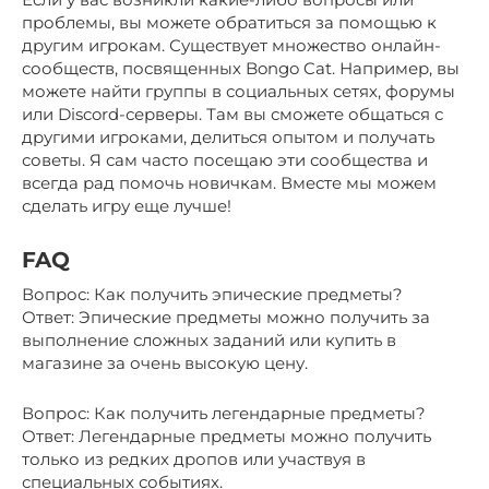
проблемы, вы можете обратиться за помощью к
другим игрокам. Существует множество онлайн-
сообществ, посвященных Bongo Cat. Например, вы
можете найти группы в социальных сетях, форумы
или Discord-серверы. Там вы сможете общаться с
другими игроками, делиться опытом и получать
советы. Я сам часто посещаю эти сообщества и
всегда рад помочь новичкам. Вместе мы можем
сделать игру еще лучше!
FAQ
Вопрос: Как получить эпические предметы?
Ответ: Эпические предметы можно получить за
выполнение сложных заданий или купить в
магазине за очень высокую цену.
Вопрос: Как получить легендарные предметы?
Ответ: Легендарные предметы можно получить
только из редких дропов или участвуя в
специальных событиях.