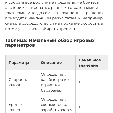
и собрать все доступные предметы. Не бойтесь
экспериментировать с разными стратегиями и
тактиками. Иногда самые неожиданные решения
приводят к наилучшим результатам. Я, например,
сначала сосредоточился на прокачке скорости, а
потом уже начал собирать предметы.
Таблица: Начальный обзор игровых
параметров
Начальное
М
Параметр
Описание
значение
зн
Определяет,
Скорость
как быстро кот
1
10
клика
играет на
барабанах
Определяет,
Урон от
сколько очков
1
50
клика
зарабатывается