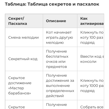
Таблица: Таблица секретов и пасхалок
Секрет/
Как
Описание
Пасхалка
активировать
Кот начинает
Кликнуть по
Смена мелодии
играть другую
коту 100 раз
мелодию
подряд
Получение
бесплатных
Ввести код в
Секретный код
очков или
консоли
предметов
Получение
Скрытое
достижения за
Кликнуть по
достижение
выполнение
коту 1000 раз
«Мастер
определенных
подряд
барабанов»
действий
Получение
Скрытое
Собрать все