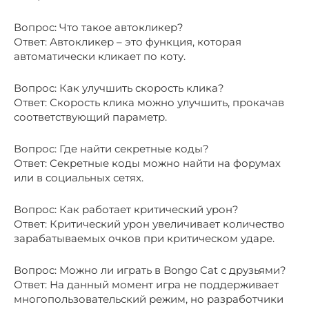
Вопрос: Что такое автокликер?
Ответ: Автокликер – это функция, которая
автоматически кликает по коту.
Вопрос: Как улучшить скорость клика?
Ответ: Скорость клика можно улучшить, прокачав
соответствующий параметр.
Вопрос: Где найти секретные коды?
Ответ: Секретные коды можно найти на форумах
или в социальных сетях.
Вопрос: Как работает критический урон?
Ответ: Критический урон увеличивает количество
зарабатываемых очков при критическом ударе.
Вопрос: Можно ли играть в Bongo Cat с друзьями?
Ответ: На данный момент игра не поддерживает
многопользовательский режим, но разработчики