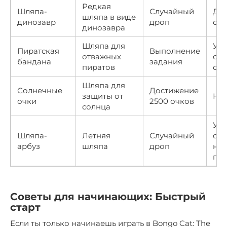
Редкая
Шляпа-
Случайный
До
шляпа в виде
динозавр
дроп
очк
динозавра
Шляпа для
Уве
Пиратская
Выполнение
отважных
ско
бандана
задания
пиратов
оч
Шляпа для
Солнечные
Достижение
защиты от
Нет
очки
2500 очков
солнца
Уве
Шляпа-
Летняя
Случайный
очк
арбуз
шляпа
дроп
на
пр
Советы для начинающих: Быстрый
старт
Если ты только начинаешь играть в Bongo Cat: The