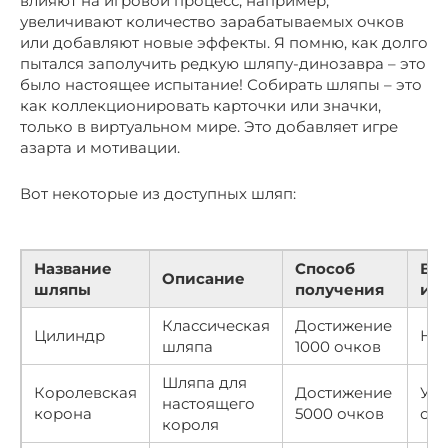
влияют на игровой процесс, например,
увеличивают количество зарабатываемых очков
или добавляют новые эффекты. Я помню, как долго
пытался заполучить редкую шляпу-динозавра – это
было настоящее испытание! Собирать шляпы – это
как коллекционировать карточки или значки,
только в виртуальном мире. Это добавляет игре
азарта и мотивации.
Вот некоторые из доступных шляп:
Название
Способ
Вл
Описание
шляпы
получения
иг
Классическая
Достижение
Цилиндр
Нет
шляпа
1000 очков
Шляпа для
Королевская
Достижение
Уве
настоящего
корона
5000 очков
очк
короля