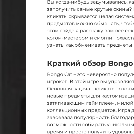
Вы когда-нибудь задумывались, ка
заполучить самые крутые скины? В
кликать, скрывается целая систе
предметов можно обменять, чтобы
этом гайде я расскажу вам все се
котом-мастером и смогли похваст
узнать, как обменивать предметы
Краткий обзор Bongo
Bongo Cat – это невероятно попу
игроков. В этой игре вы управляе
Основная задача – кликать по кот
новые предметы для кастомизации
затягивающим геймплеем, милой
коллекционных предметов. Игра 
завоевала популярность благода
возможности собирать уникальные
время и просто получить удовольс