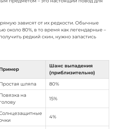
ым предметом – это настоящий повод для
ямую зависят от их редкости. Обычные
ю около 80%, в то время как легендарные –
 получить редкий скин, нужно запастись
Шанс выпадения
Пример
(приблизительно)
Простая шляпа
80%
Повязка на
15%
голову
Солнцезащитные
4%
очки