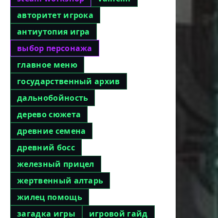
авторитет игрока
антиутопия игра
выбор персонажа
главное меню
государственный архив
дальнобойность
дерево сюжета
древние семена
древний босс
железный прицел
жертвенный алтарь
жилец помощь
загадка игры
игровой гайд