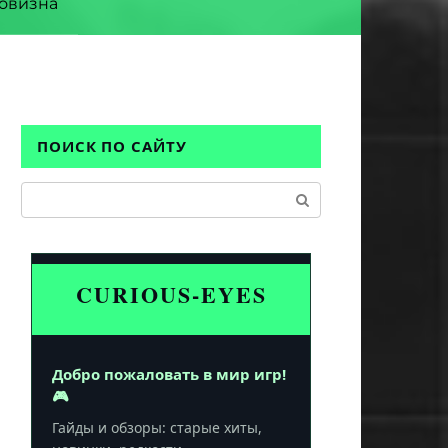
овизна
ПОИСК ПО САЙТУ
Поиск:
CURIOUS-EYES
Добро пожаловать в мир игр!
🎮
Гайды и обзоры: старые хиты,