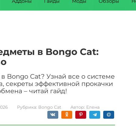
Аддоны
Гайды
Моды
Обзоры
Н
едметы в Bongo Cat:
во
в Bongo Cat? Узнай все о системе
в, секреты эффективной прокачки
обмена – читай гайд!
2026
Рубрика:
Bongo Cat
Автор:
Елена