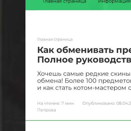
Главная страница
Информация
Главная страница
Как обменивать пр
Полное руководст
Хочешь самые редкие скины 
обмена! Более 100 предмето
и как стать котом-мастером 
На чтение:
7 мин
Опубликовано:
08.04.
Петрова