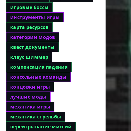
игровые боссы
инструменты игры
карта ресурсов
категории модов
квест документы
клаус шиммер
компенсация падения
консольные команды
концовки игры
лучшие моды
механика игры
механика стрельбы
переигрывание миссий