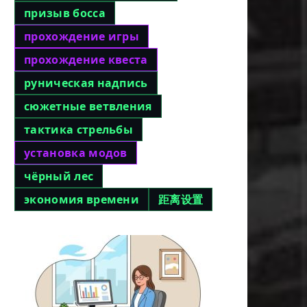
призыв босса
прохождение игры
прохождение квеста
руническая надпись
сюжетные ветвления
тактика стрельбы
установка модов
чёрный лес
экономия времени
距离设置