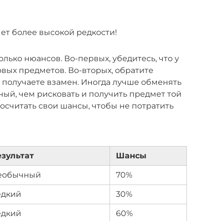
ет более высокой редкости!
олько нюансов. Во-первых, убедитесь, что у
овых предметов. Во-вторых, обратите
ы получаете взамен. Иногда лучше обменять
ый, чем рисковать и получить предмет той
росчитать свои шансы, чтобы не потратить
езультат
Шансы
еобычный
70%
едкий
30%
едкий
60%