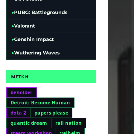
PUBG: Battlegrounds
Valorant
Genshin Impact
Wuthering Waves
МЕТКИ
beholder
Detroit: Become Human
dota 2
papers please
quantic dream
rail nation
steam workshop
valheim