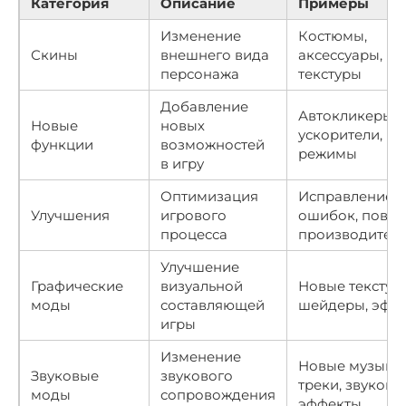
Категория
Описание
Примеры
Изменение
Костюмы,
Скины
внешнего вида
аксессуары,
персонажа
текстуры
Добавление
Автокликеры,
Новые
новых
ускорители, н
функции
возможностей
режимы
в игру
Оптимизация
Исправление
Улучшения
игрового
ошибок, повы
процесса
производител
Улучшение
Графические
визуальной
Новые текстур
моды
составляющей
шейдеры, эфф
игры
Изменение
Новые музыка
Звуковые
звукового
треки, звуковы
моды
сопровождения
эффекты