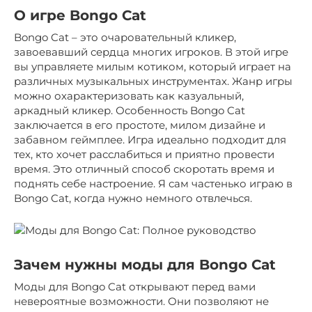
О игре Bongo Cat
Bongo Cat – это очаровательный кликер,
завоевавший сердца многих игроков. В этой игре
вы управляете милым котиком, который играет на
различных музыкальных инструментах. Жанр игры
можно охарактеризовать как казуальный,
аркадный кликер. Особенность Bongo Cat
заключается в его простоте, милом дизайне и
забавном геймплее. Игра идеально подходит для
тех, кто хочет расслабиться и приятно провести
время. Это отличный способ скоротать время и
поднять себе настроение. Я сам частенько играю в
Bongo Cat, когда нужно немного отвлечься.
Зачем нужны моды для Bongo Cat
Моды для Bongo Cat открывают перед вами
невероятные возможности. Они позволяют не