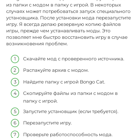
из папки с модом в папку с игрой. В некоторых
случаях может потребоваться запуск специального
установщика. После установки мода перезапустите
игру. Я всегда делаю резервную копию файлов
игры, прежде чем устанавливать моды. Это
позволяет мне быстро восстановить игру в случае
возникновения проблем.
Скачайте мод с проверенного источника.
Распакуйте архив с модом.
Найдите папку с игрой Bongo Cat.
Скопируйте файлы из папки с модом в
папку с игрой.
Запустите установщик (если требуется).
Перезапустите игру.
Проверьте работоспособность мода.