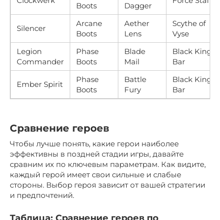
Clockwerk
Force Staff
Boots
Dagger
Arcane
Aether
Scythe of
Silencer
Boots
Lens
Vyse
Legion
Phase
Blade
Black King
Commander
Boots
Mail
Bar
Phase
Battle
Black King
Ember Spirit
Boots
Fury
Bar
Сравнение героев
Чтобы лучше понять, какие герои наиболее
эффективны в поздней стадии игры, давайте
сравним их по ключевым параметрам. Как видите,
каждый герой имеет свои сильные и слабые
стороны. Выбор героя зависит от вашей стратегии
и предпочтений.
Таблица: Сравнение героев по