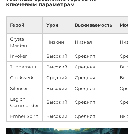
ключевым параметрам
Герой
Урон
Выживаемость
Моби
Crystal
Низкий
Низкая
Низка
Maiden
Invoker
Высокий
Средняя
Сред
Juggernaut
Высокий
Средняя
Высо
Clockwerk
Средний
Средняя
Высо
Silencer
Высокий
Средняя
Сред
Legion
Высокий
Средняя
Сред
Commander
Ember Spirit
Высокий
Средняя
Высо