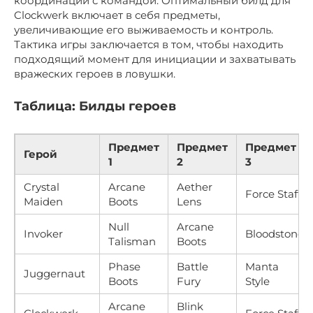
координации с командой. Оптимальный билд для
Clockwerk включает в себя предметы,
увеличивающие его выживаемость и контроль.
Тактика игры заключается в том, чтобы находить
подходящий момент для инициации и захватывать
вражеских героев в ловушки.
Таблица: Билды героев
Предмет
Предмет
Предмет
Герой
1
2
3
Crystal
Arcane
Aether
Force Staff
Maiden
Boots
Lens
Null
Arcane
Invoker
Bloodstone
Talisman
Boots
Phase
Battle
Manta
Juggernaut
Boots
Fury
Style
Arcane
Blink