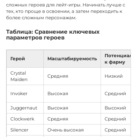
сложных героев для лейт-игры. Начинать лучше с
тех, кто проще в освоении, а затем переходить к
более сложным персонажам.
Таблица: Сравнение ключевых
параметров героев
Потенциал
Герой
Масштабируемость
к фарму
Crystal
Средняя
Низкий
Maiden
Invoker
Высокая
Средний
Juggernaut
Высокая
Высокий
Clockwerk
Средняя
Средний
Silencer
Очень высокая
Средний