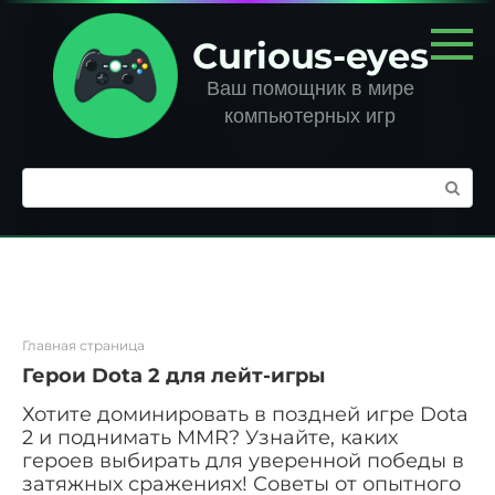
Перейти
к
Curious-eyes
контенту
Ваш помощник в мире
компьютерных игр
Поиск:
Главная страница
Герои Dota 2 для лейт-игры
Хотите доминировать в поздней игре Dota
2 и поднимать MMR? Узнайте, каких
героев выбирать для уверенной победы в
затяжных сражениях! Советы от опытного