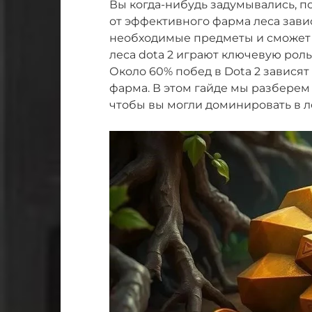
Вы когда-нибудь задумывались, по
от эффективного фарма леса зави
необходимые предметы и сможет вл
леса dota 2 играют ключевую рол
Около 60% побед в Dota 2 зависят
фарма. В этом гайде мы разберем 
чтобы вы могли доминировать в ле