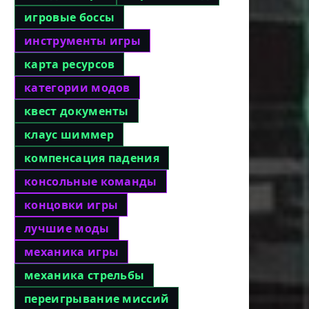
игровые боссы
инструменты игры
карта ресурсов
категории модов
квест документы
клаус шиммер
компенсация падения
консольные команды
концовки игры
лучшие моды
механика игры
механика стрельбы
переигрывание миссий