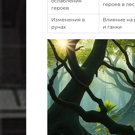
ослабления
героев в лес
героев
Изменения в
Влияние на
рунах
и ганки