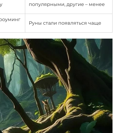
у
популярными, другие – менее
 роуминг
Руны стали появляться чаще