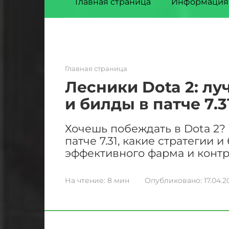
Главная страница
Информация
Главная страница
Лесники Dota 2: лу
и билды в патче 7.3
Хочешь побеждать в Dota 2? 
патче 7.31, какие стратегии 
эффективного фарма и контр
На чтение:
8 мин
Опубликовано:
17.04.2