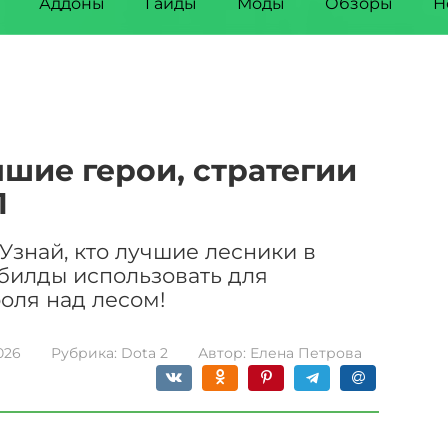
Аддоны
Гайды
Моды
Обзоры
Н
чшие герои, стратегии
1
Узнай, кто лучшие лесники в
и билды использовать для
оля над лесом!
026
Рубрика:
Dota 2
Автор:
Елена Петрова