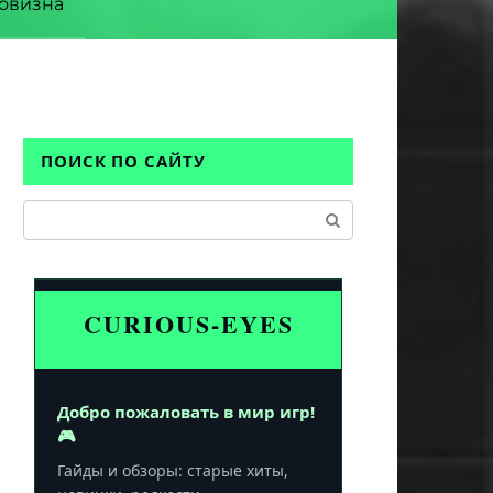
овизна
ПОИСК ПО САЙТУ
Поиск:
CURIOUS-EYES
Добро пожаловать в мир игр!
🎮
Гайды и обзоры: старые хиты,