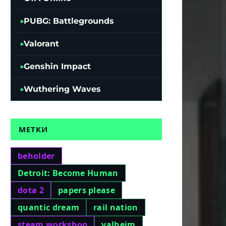
PUBG: Battlegrounds
Valorant
Genshin Impact
Wuthering Waves
МЕТКИ
beholder
Detroit: Become Human
dota 2
papers please
quantic dream
rail nation
steam workshop
valheim