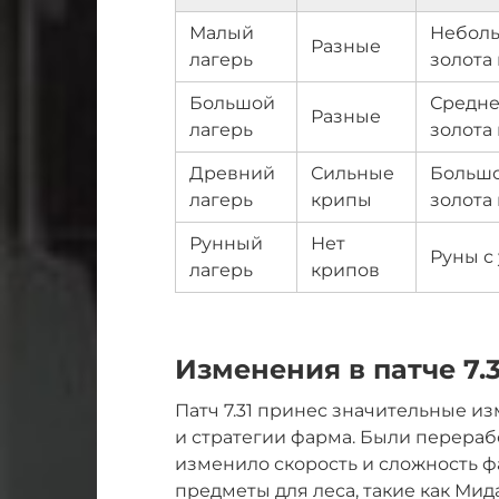
Малый
Неболь
Разные
лагерь
золота
Большой
Средне
Разные
лагерь
золота
Древний
Сильные
Большо
лагерь
крипы
золота
Рунный
Нет
Руны с
лагерь
крипов
Изменения в патче 7.3
Патч 7.31 принес значительные и
и стратегии фарма. Были перераб
изменило скорость и сложность 
предметы для леса, такие как Мид