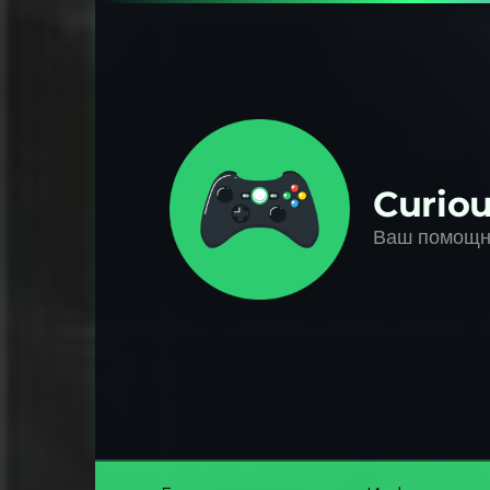
Перейти
к
контенту
Curiou
Ваш помощни