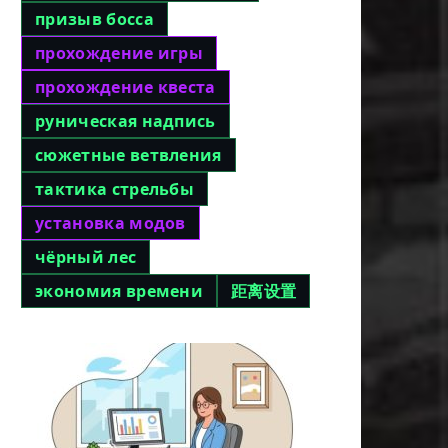
призыв босса
прохождение игры
прохождение квеста
руническая надпись
сюжетные ветвления
тактика стрельбы
установка модов
чёрный лес
экономия времени
距离设置