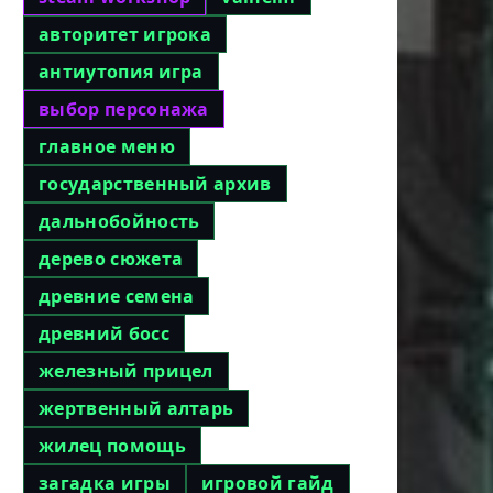
авторитет игрока
антиутопия игра
выбор персонажа
главное меню
государственный архив
дальнобойность
дерево сюжета
древние семена
древний босс
железный прицел
жертвенный алтарь
жилец помощь
загадка игры
игровой гайд