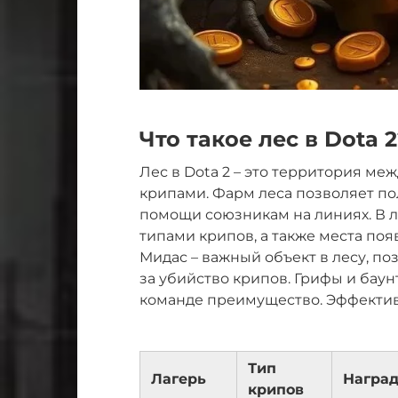
Что такое лес в Dota 2
Лес в Dota 2 – это территория м
крипами. Фарм леса позволяет пол
помощи союзникам на линиях. В 
типами крипов, а также места по
Мидас – важный объект в лесу, п
за убийство крипов. Грифы и баун
команде преимущество. Эффективны
Тип
Лагерь
Наград
крипов