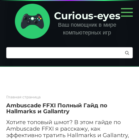
Перейти
к
Curious-eyes
контенту
Ваш помощник в мире
компьютерных игр
Поиск:
Главная страница
Ambuscade FFXI Полный Гайд по
Hallmarks и Gallantry
Хотите топовый шмот? В этом гайде по
Ambuscade FFXI я расскажу, как
эффективно тратить Hallmarks и Gallantry,