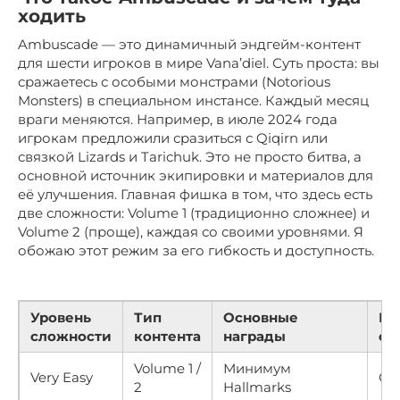
ходить
Ambuscade — это динамичный эндгейм-контент
для шести игроков в мире Vana’diel. Суть проста: вы
сражаетесь с особыми монстрами (Notorious
Monsters) в специальном инстансе. Каждый месяц
враги меняются. Например, в июле 2024 года
игрокам предложили сразиться с Qiqirn или
связкой Lizards и Tarichuk. Это не просто битва, а
основной источник экипировки и материалов для
её улучшения. Главная фишка в том, что здесь есть
две сложности: Volume 1 (традиционно сложнее) и
Volume 2 (проще), каждая со своими уровнями. Я
обожаю этот режим за его гибкость и доступность.
Уровень
Тип
Основные
Ре
сложности
контента
награды
со
Volume 1 /
Минимум
Very Easy
Со
2
Hallmarks