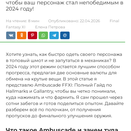
чтобы ваш персонаж стал непобедимым в
2024 году!
На чтение:
8 мин
Опубликовано:
22.04.2026
Final
Fantasy XI
Елена Петрова
Хотите узнать, как быстро одеть своего персонажа
в топовый шмот и не запутаться в механиках? В
2024 году этот режим остается лучшим способом
прогресса, предлагая две основные валюты для
обмена на крутые вещи. В этой статье я
представлю Ambuscade FFXI: Полный Гайд по
Hallmarks и Gallantry, чтобы вы четко понимали,
куда нажимать и что фармить. Я сам прошел через
сотни забегов и готов поделиться опытом. Давайте
разберем всё по полочкам, от получения
пропусков до финального улучшения оружия.
Что такое Ambuscade и зачем туда