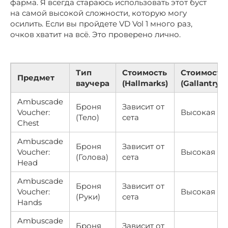
фарма. Я всегда стараюсь использовать этот буст
на самой высокой сложности, которую могу
осилить. Если вы пройдете VD Vol 1 много раз,
очков хватит на всё. Это проверено лично.
Тип
Стоимость
Стоимость
Предмет
ваучера
(Hallmarks)
(Gallantry)
Ambuscade
Броня
Зависит от
Voucher:
Высокая
(Тело)
сета
Chest
Ambuscade
Броня
Зависит от
Voucher:
Высокая
(Голова)
сета
Head
Ambuscade
Броня
Зависит от
Voucher:
Высокая
(Руки)
сета
Hands
Ambuscade
Броня
Зависит от