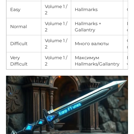
Volume 1 /
Easy
Hallmarks
Со
2
Volume 1 /
Hallmarks +
Гр
Normal
2
Gallantry
си
Volume 1 /
Сы
Difficult
Много валюты
2
гр
Very
Volume 1 /
Максимум
По
Difficult
2
Hallmarks/Gallantry
че