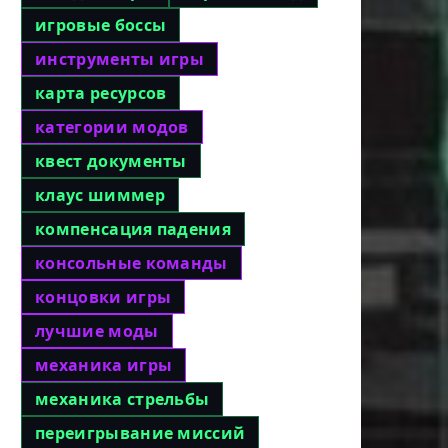
игровые боссы
инструменты игры
карта ресурсов
категории модов
квест документы
клаус шиммер
компенсация падения
консольные команды
концовки игры
лучшие моды
механика игры
механика стрельбы
переигрывание миссий