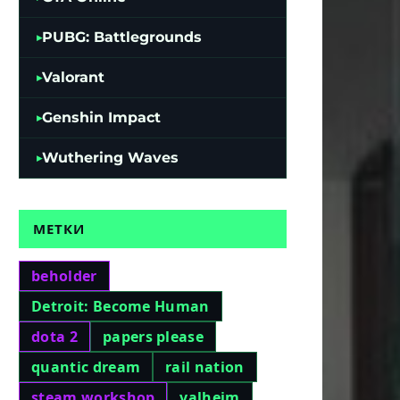
PUBG: Battlegrounds
Valorant
Genshin Impact
Wuthering Waves
МЕТКИ
beholder
Detroit: Become Human
dota 2
papers please
quantic dream
rail nation
steam workshop
valheim