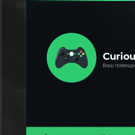
Перейти
к
контенту
Curiou
Ваш помощни