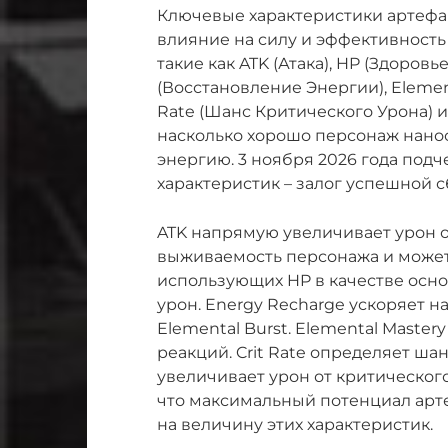
Ключевые характеристики артефак
влияние на силу и эффективность
такие как ATK (Атака), HP (Здоровь
(Восстановление Энергии), Element
Rate (Шанс Критического Урона) и
насколько хорошо персонаж нано
энергию. 3 ноября 2026 года под
характеристик – залог успешной с
ATK напрямую увеличивает урон о
выживаемость персонажа и может
использующих HP в качестве осно
урон. Energy Recharge ускоряет 
Elemental Burst. Elemental Maste
реакций. Crit Rate определяет шан
увеличивает урон от критического 
что максимальный потенциал артеф
на величину этих характеристик.