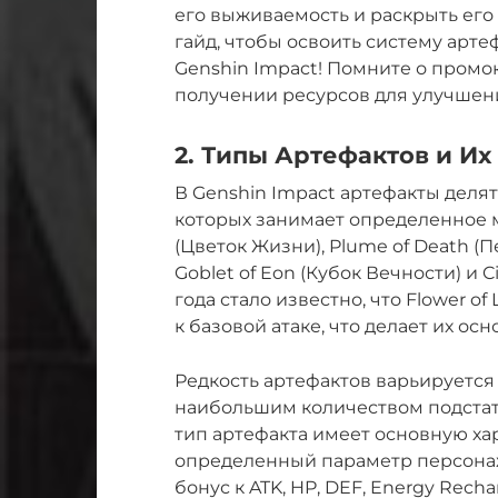
его выживаемость и раскрыть его
гайд, чтобы освоить систему арт
Genshin Impact! Помните о промок
получении ресурсов для улучшени
2. Типы Артефактов и И
В Genshin Impact артефакты делят
которых занимает определенное ме
(Цветок Жизни), Plume of Death (П
Goblet of Eon (Кубок Вечности) и Ci
года стало известно, что Flower of 
к базовой атаке, что делает их ос
Редкость артефактов варьируется о
наибольшим количеством подстат
тип артефакта имеет основную хар
определенный параметр персонажа
бонус к ATK, HP, DEF, Energy Rech