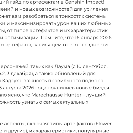
й гайд по артефактам в Genshin Impact!
нений и новых возможностей для усиления
ожет вам разобраться в тонкостях системы
рки и максимизировать урон ваших любимых
ы, от типов артефактов и их характеристик
и оптимизации. Помните, что 16 января 2026
лы артефакта, зависящем от его звездности –
ерсонажей, таких как Лаума (с 10 сентября,
.2, 3 декабря), а также обновлений для
 Кадзуха, важность правильного подбора
 3 августа 2026 года появились новые билды
тало ясно, что Marechausse Hunter – лучший
ожность узнать о самых актуальных
е аспекты, включая: типы артефактов (Flower
Time и другие), их характеристики, популярные