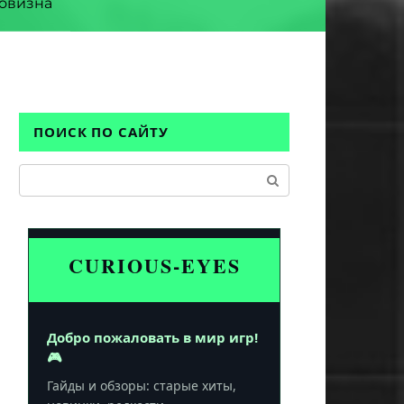
овизна
ПОИСК ПО САЙТУ
Поиск:
CURIOUS-EYES
Добро пожаловать в мир игр!
🎮
Гайды и обзоры: старые хиты,