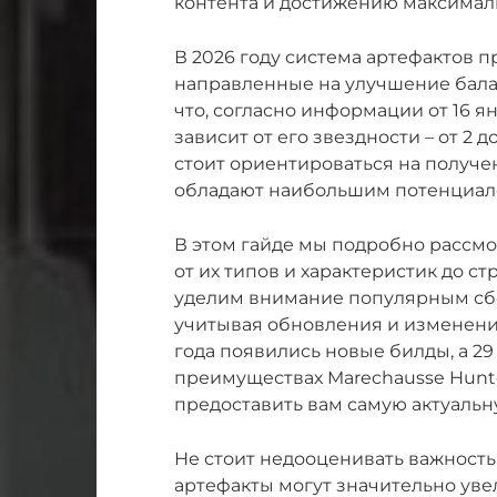
контента и достижению максимал
В 2026 году система артефактов 
направленные на улучшение балан
что, согласно информации от 16 я
зависит от его звездности – от 2 д
стоит ориентироваться на получе
обладают наибольшим потенциал
В этом гайде мы подробно рассмо
от их типов и характеристик до с
уделим внимание популярным сбо
учитывая обновления и изменения
года появились новые билды, а 29
преимуществах Marechausse Hunte
предоставить вам самую актуаль
Не стоит недооценивать важност
артефакты могут значительно уве