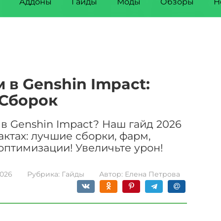
Аддоны
Гайды
Моды
Обзоры
Н
 в Genshin Impact:
Сборок
 в Genshin Impact? Наш гайд 2026
актах: лучшие сборки, фарм,
оптимизации! Увеличьте урон!
2026
Рубрика:
Гайды
Автор:
Елена Петрова