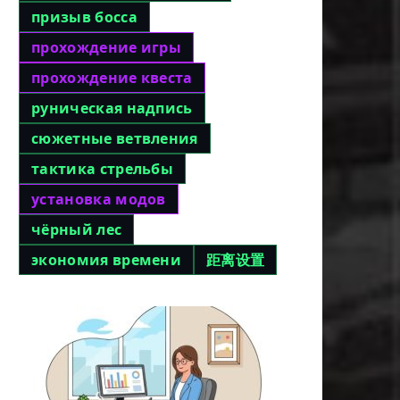
призыв босса
прохождение игры
прохождение квеста
руническая надпись
сюжетные ветвления
тактика стрельбы
установка модов
чёрный лес
экономия времени
距离设置