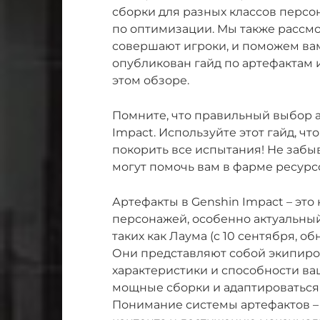
сборки для разных классов персо
по оптимизации. Мы также рассм
совершают игроки, и поможем вам
опубликован гайд по артефактам 
этом обзоре.
Помните, что правильный выбор ар
Impact. Используйте этот гайд, ч
покорить все испытания! Не забы
могут помочь вам в фарме ресурс
Артефакты в Genshin Impact – эт
персонажей, особенно актуальный
таких как Лаума (с 10 сентября, обн
Они представляют собой экипиров
характеристики и способности ва
мощные сборки и адаптироваться
Понимание системы артефактов –