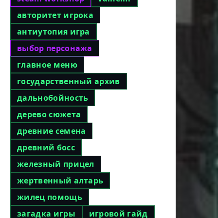
авторитет игрока
антиутопия игра
выбор персонажа
главное меню
государственный архив
дальнобойность
дерево сюжета
древние семена
древний босс
железный прицел
жертвенный алтарь
жилец помощь
загадка игры
игровой гайд