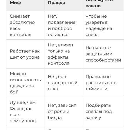
Миф
Правда
важно
Снимает
Нет,
Чтобы не
абсолютно
подавление
умереть в
весь
и подброс
надежде на
контроль
остаются
спелл
Нет, влияет
Не путать с
Работает как
только на
защитными
щит от урона
эффекты
способностями
контроля
Можно
Нет, есть
Правильно
использовать
стандартный
рассчитывать
дважды за
откат
тайминги
бой
Лучше, чем
Нет, зависит
Подбирать
Флеш для
от роли и
спеллы под
всех
билда
задачу
чемпионов