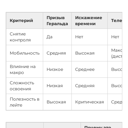
Призыв
Искажение
Критерий
Телепо
Геральда
времени
Снятие
Да
Нет
Нет
контроля
Максим
Мобильность
Средняя
Высокая
(диста
Влияние на
Низкое
Среднее
Высок
макро
Сложность
Низкая
Средняя
Высока
освоения
Полезность в
Высокая
Критическая
Средня
лейте
Почему это