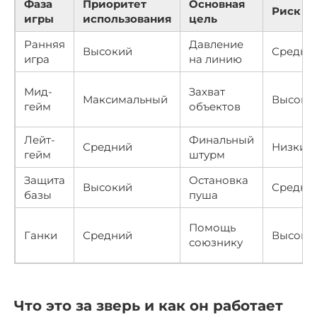
Фаза
Приоритет
Основная
Риск
игры
использования
цель
Ранняя
Давление
Высокий
Средни
игра
на линию
Мид-
Захват
Максимальный
Высоки
гейм
объектов
Лейт-
Финальный
Средний
Низкий
гейм
штурм
Защита
Остановка
Высокий
Средни
базы
пуша
Помощь
Ганки
Средний
Высоки
союзнику
Что это за зверь и как он работает