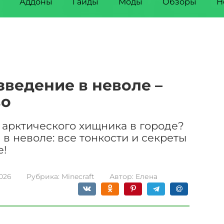
Аддоны
Гайды
Моды
Обзоры
Н
зведение в неволе –
во
ь арктического хищника в городе?
в неволе: все тонкости и секреты
е!
2026
Рубрика:
Minecraft
Автор:
Елена