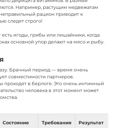
 было дефицита витаминов. В разные
яются. Например, растущим медвежатам
к неправильный рацион приводит к
ью следят строго!
т есть ягоды, грибы или лишайники, когда
рках основной упор делают на мясо и рыбу.
я
разу. Брачный период — время очень
ует совместимости партнеров.
ды проходят в берлоге. Это очень интимный
шательство человека в этот момент может
томства.
Состояние
Требования
Результат