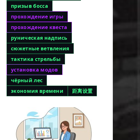
призыв босса
прохождение игры
прохождение квеста
руническая надпись
сюжетные ветвления
тактика стрельбы
установка модов
чёрный лес
экономия времени
距离设置