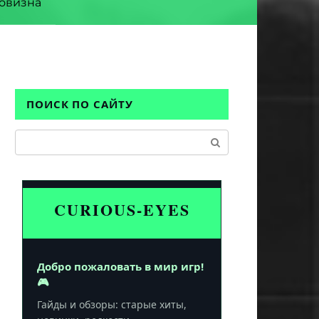
овизна
ПОИСК ПО САЙТУ
Поиск:
CURIOUS-EYES
Добро пожаловать в мир игр!
🎮
Гайды и обзоры: старые хиты,