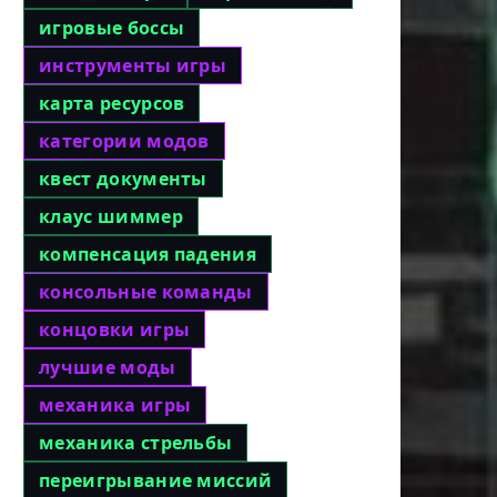
игровые боссы
инструменты игры
карта ресурсов
категории модов
квест документы
клаус шиммер
компенсация падения
консольные команды
концовки игры
лучшие моды
механика игры
механика стрельбы
переигрывание миссий