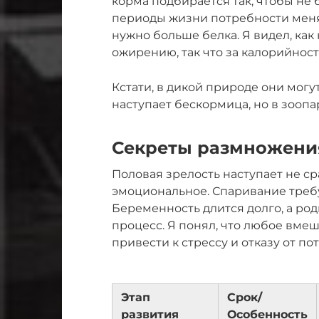
корма подбирается так, чтобы не
периоды жизни потребности мен
нужно больше белка. Я видел, ка
ожирению, так что за калорийност
Кстати, в дикой природе они могу
наступает бескормица, но в зоопа
Секреты размножени
Половая зрелость наступает не с
эмоциональное. Спаривание треб
Беременность длится долго, а ро
процесс. Я понял, что любое вме
привести к стрессу и отказу от по
Этап
Срок/
развития
Особенность