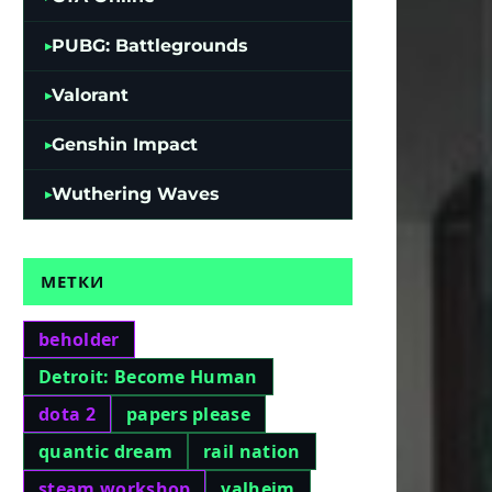
PUBG: Battlegrounds
Valorant
Genshin Impact
Wuthering Waves
МЕТКИ
beholder
Detroit: Become Human
dota 2
papers please
quantic dream
rail nation
steam workshop
valheim