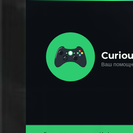
Перейти
к
контенту
Curiou
Ваш помощни