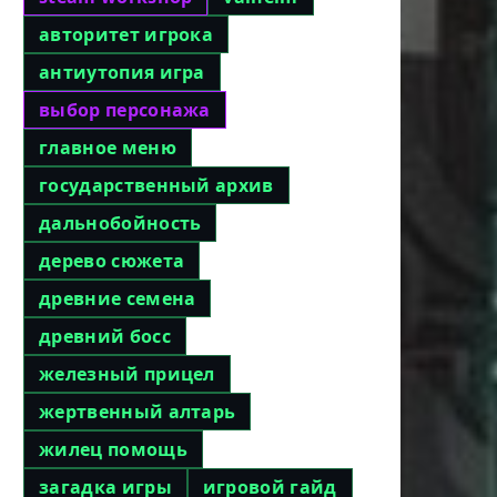
авторитет игрока
антиутопия игра
выбор персонажа
главное меню
государственный архив
дальнобойность
дерево сюжета
древние семена
древний босс
железный прицел
жертвенный алтарь
жилец помощь
загадка игры
игровой гайд