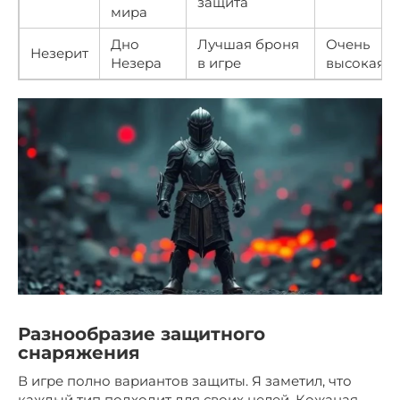
защита
мира
Дно
Лучшая броня
Очень
Незерит
Незера
в игре
высокая
Разнообразие защитного
снаряжения
В игре полно вариантов защиты. Я заметил, что
каждый тип подходит для своих целей. Кожаная