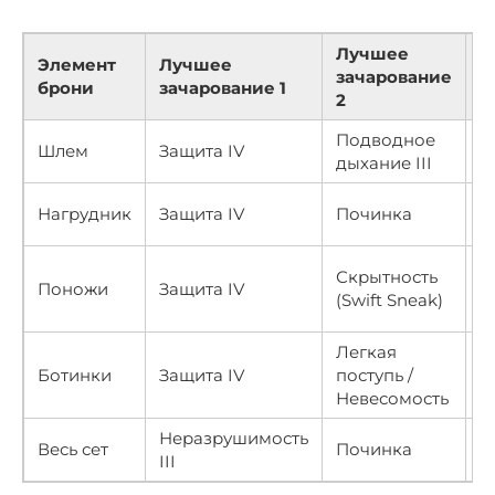
Лучшее
Элемент
Лучшее
зачарование
Э
брони
зачарование 1
2
Подводное
С
Шлем
Защита IV
дыхание III
у
М
Нагрудник
Защита IV
Починка
т
З
Скрытность
Поножи
Защита IV
с
(Swift Sneak)
п
Легкая
З
Ботинки
Защита IV
поступь /
п
Невесомость
т
Неразрушимость
Б
Весь сет
Починка
III
с