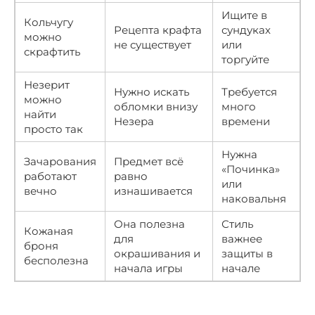
Ищите в
Кольчугу
Рецепта крафта
сундуках
можно
не существует
или
скрафтить
торгуйте
Незерит
Нужно искать
Требуется
можно
обломки внизу
много
найти
Незера
времени
просто так
Нужна
Зачарования
Предмет всё
«Починка»
работают
равно
или
вечно
изнашивается
наковальня
Она полезна
Стиль
Кожаная
для
важнее
броня
окрашивания и
защиты в
бесполезна
начала игры
начале