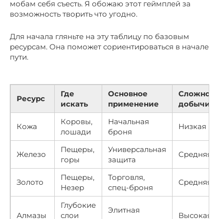
мобам себя съесть. Я обожаю этот геймплей за
возможность творить что угодно.
Для начала гляньте на эту таблицу по базовым
ресурсам. Она поможет сориентироваться в начале
пути.
Где
Основное
Сложност
Ресурс
искать
применение
добычи
Коровы,
Начальная
Кожа
Низкая
лошади
броня
Пещеры,
Универсальная
Железо
Средняя
горы
защита
Пещеры,
Торговля,
Золото
Средняя
Незер
спец-броня
Глубокие
Элитная
Алмазы
слои
Высокая