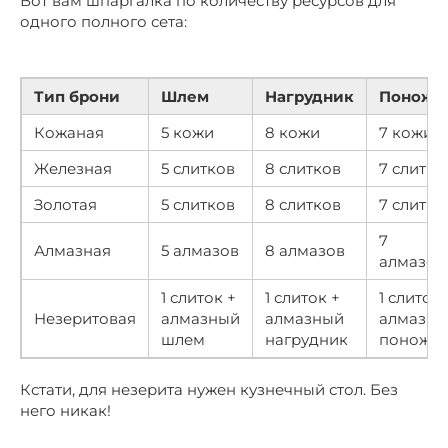
Вот вам шпаргалка по количеству ресурсов для
одного полного сета:
Тип брони
Шлем
Нагрудник
Поножи
Кожаная
5 кожи
8 кожи
7 кожи
Железная
5 слитков
8 слитков
7 слитко
Золотая
5 слитков
8 слитков
7 слитко
7
Алмазная
5 алмазов
8 алмазов
алмазов
1 слиток +
1 слиток +
1 слиток 
Незеритовая
алмазный
алмазный
алмазны
шлем
нагрудник
поножи
Кстати, для незерита нужен кузнечный стол. Без
него никак!