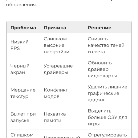
обновления.
Проблема
Причина
Решение
Слишком
Снизить
Низкий
высокие
качество теней
FPS
настройки
и света
Обновить
Черный
Устаревшие
драйвер
экран
драйверы
видеокарты
Удалить лишние
Мерцание
Конфликт
графические
текстур
модов
аддоны
Выделить
Вылет при
Нехватка
больше ОЗУ для
запуске
памяти
игры
Слишком
Отрегулировать
Неправильный