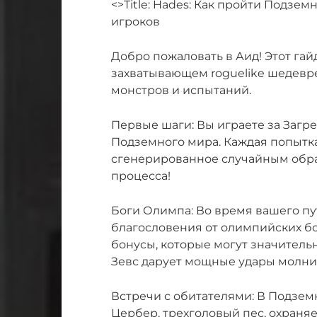
<>Title: Hades: Как пройти Подзе
игроков
Добро пожаловать в Аид! Этот гай
захватывающем roguelike шедевре
монстров и испытаний.
Первые шаги: Вы играете за Загре
Подземного мира. Каждая попытка
сгенерированное случайным образ
процесса!
Боги Олимпа: Во время вашего пу
благословения от олимпийских бо
бонусы, которые могут значитель
Зевс дарует мощные удары молнии
Встречи с обитателями: В Подзем
Цербер, трехголовый пес, охраняет