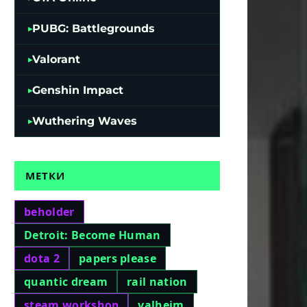
PUBG: Battlegrounds
Valorant
Genshin Impact
Wuthering Waves
МЕТКИ
beholder
Detroit: Become Human
dota 2
papers please
quantic dream
rail nation
steam workshop
valheim