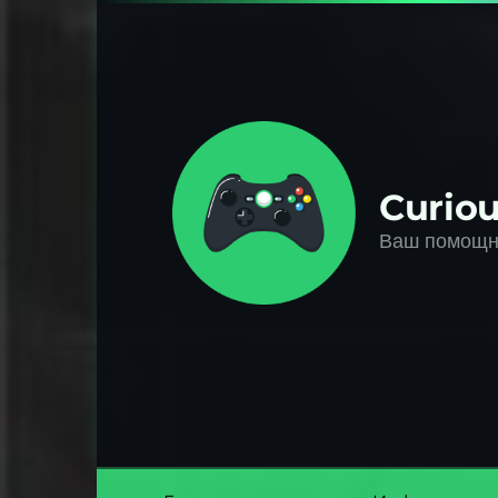
Перейти
к
контенту
Curiou
Ваш помощни