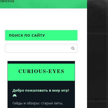
овизна
ПОИСК ПО САЙТУ
Поиск:
CURIOUS-EYES
Добро пожаловать в мир игр!
🎮
Гайды и обзоры: старые хиты,