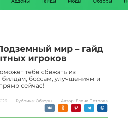
Аддоны
Гайды
Моды
Обзоры
Н
 Подземный мир – гайд
ытных игроков
поможет тебе сбежать из
 билдам, боссам, улучшениям и
прямо сейчас!
2026
Рубрика:
Обзоры
Автор:
Елена Петрова