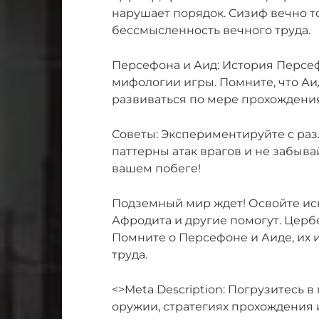
нарушает порядок. Сизиф вечно т
бессмысленность вечного труда.
Персефона и Аид: История Персе
мифологии игры. Помните, что Аид
развиваться по мере прохождения
Советы: Экспериментируйте с ра
паттерны атак врагов и не забыва
вашем побеге!
Подземный мир ждет! Освойте иску
Афродита и другие помогут. Церб
Помните о Персефоне и Аиде, их 
труда.
<>Meta Description: Погрузитесь в
оружии, стратегиях прохождения 