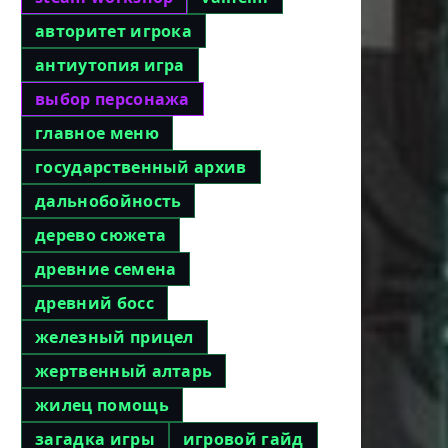
авторитет игрока
антиутопия игра
выбор персонажа
главное меню
государственный архив
дальнобойность
дерево сюжета
древние семена
древний босс
железный прицел
жертвенный алтарь
жилец помощь
загадка игры
игровой гайд