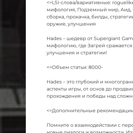
<>LSI-слова/вариативные: roguelik
мифология, Подземный мир, Аид, 
сборка, прокачка, билды, стратеги
оружие, улучшения
Hades – шедевр от Supergiant Gam
мифологию, где Загрей сражается
улучшения и стратегии!
<>Объем статьи: 8000-
Hades – это глубокий и многогран
аспекты игры, от основ до продв
прохождения и победы над сложн
<>Дополнительные рекомендации
Помните о взаимодействии с пер
новые диалоги и возможности. Из