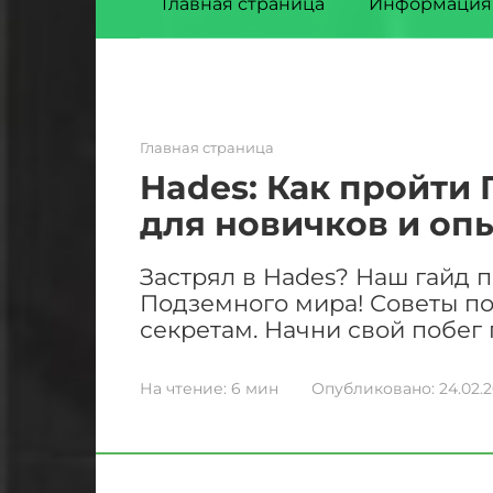
Главная страница
Информация
Главная страница
Hades: Как пройти
для новичков и оп
Застрял в Hades? Наш гайд 
Подземного мира! Советы по
секретам. Начни свой побег 
На чтение:
6 мин
Опубликовано:
24.02.