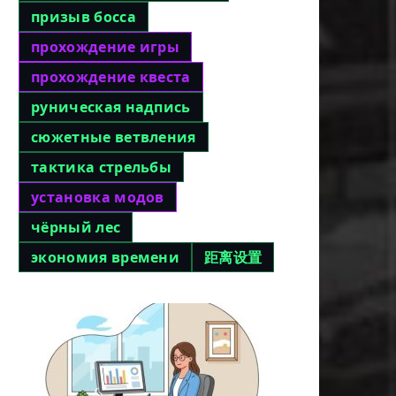
призыв босса
прохождение игры
прохождение квеста
руническая надпись
сюжетные ветвления
тактика стрельбы
установка модов
чёрный лес
экономия времени
距离设置