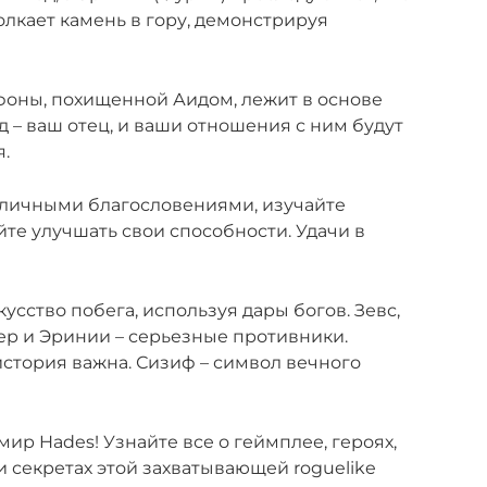
олкает камень в гору, демонстрируя
фоны, похищенной Аидом, лежит в основе
 – ваш отец, и ваши отношения с ним будут
.
зличными благословениями, изучайте
йте улучшать свои способности. Удачи в
сство побега, используя дары богов. Зевс,
ер и Эринии – серьезные противники.
история важна. Сизиф – символ вечного
 мир Hades! Узнайте все о геймплее, героях,
и секретах этой захватывающей roguelike