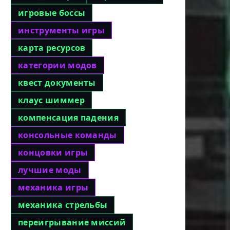
игровые боссы
инструменты игры
карта ресурсов
категории модов
квест документы
клаус шиммер
компенсация падения
консольные команды
концовки игры
лучшие моды
механика игры
механика стрельбы
переигрывание миссий