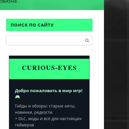
овизна
ПОИСК ПО САЙТУ
Поиск:
CURIOUS-EYES
Добро пожаловать в мир игр!
🎮
Гайды и обзоры: старые хиты,
новинки, редкости
+ DLC, моды и всё для настоящих
геймеров