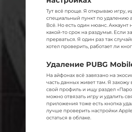
настройках
Тут всё проще. Я открываю игру, и
специальный пункт по удалению а
Всё. Но есть один нюанс. Аккаунт
какой-то срок на раздумья. Если з
прерваться. Я один раз так случа
хотел проверить, работает ли кноп
Удаление PUBG Mobile
На айфонах всё завязано на экосис
часть данных живет там. Я захожу
свой профиль и ищу раздел «Паро
можно отвязать игру и удалить св
приложения тоже есть кнопка удал
лучше проверить настройки Apple
остаться в облаке.