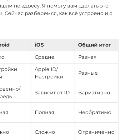
шли по адресу. Я помогу вам сделать это
. Сейчас разберемся, как всё устроено и с
roid
iOS
Общий итог
ко
Средне
Разная
тройки
Apple ID/
Разные
ы
Настройки
овенно/
Зависит от ID
Вариативно
редь
ная
Полная
Необратимо
жно
Сложно
Ограниченно