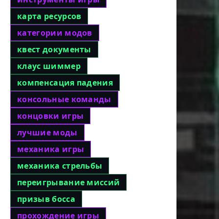
карта ресурсов
категории модов
квест документы
клаус шиммер
компенсация падения
консольные команды
концовки игры
лучшие моды
механика игры
механика стрельбы
переигрывание миссий
призыв босса
прохождение игры