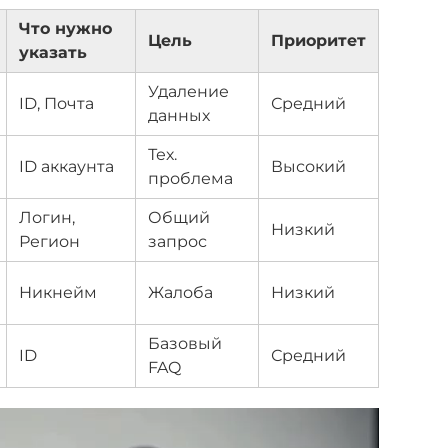
Что нужно
Цель
Приоритет
указать
Удаление
ID, Почта
Средний
данных
Тех.
ID аккаунта
Высокий
проблема
Логин,
Общий
Низкий
Регион
запрос
Никнейм
Жалоба
Низкий
Базовый
ID
Средний
FAQ