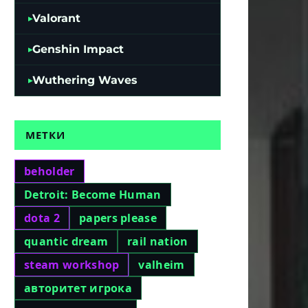
Valorant
Genshin Impact
Wuthering Waves
МЕТКИ
beholder
Detroit: Become Human
dota 2
papers please
quantic dream
rail nation
steam workshop
valheim
авторитет игрока