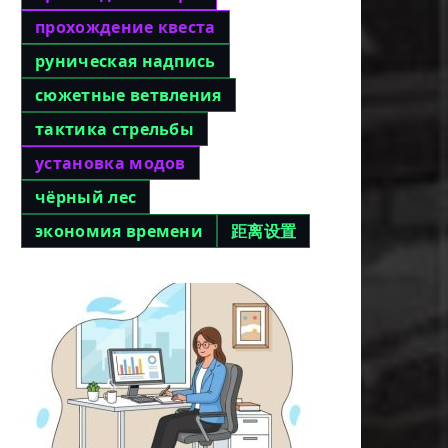
прохождение квеста
руническая надпись
сюжетные ветвления
тактика стрельбы
установка модов
чёрный лес
экономия времени
距离设置