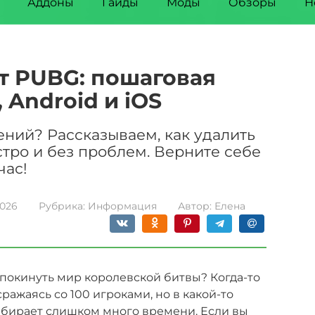
Аддоны
Гайды
Моды
Обзоры
Н
нт PUBG: пошаговая
 Android и iOS
ений? Рассказываем, как удалить
стро и без проблем. Верните себе
час!
2026
Рубрика:
Информация
Автор:
Елена
 покинуть мир королевской битвы? Когда-то
 сражаясь со 100 игроками, но в какой-то
забирает слишком много времени. Если вы