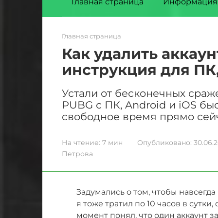
Главная страница
Информация
Главная страница
Как удалить аккау
инструкция для ПК,
Устали от бесконечных сраж
PUBG с ПК, Android и iOS бы
свободное время прямо сей
На чтение:
7 мин
Опубликовано:
30.06.
Петрова
Задумались о том, чтобы навсегда
я тоже тратил по 10 часов в сутки,
момент понял, что один аккаунт 