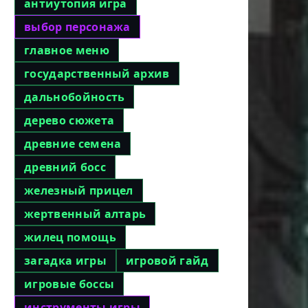
антиутопия игра
выбор персонажа
главное меню
государственный архив
дальнобойность
дерево сюжета
древние семена
древний босс
железный прицел
жертвенный алтарь
жилец помощь
загадка игры
игровой гайд
игровые боссы
инструменты игры