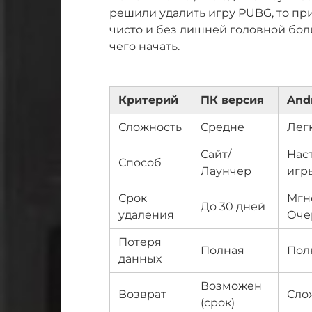
решили удалить игру PUBG, то при
чисто и без лишней головной боли
чего начать.
Критерий
ПК версия
And
Сложность
Средне
Лег
Сайт/
Нас
Способ
Лаунчер
игр
Срок
Мгн
До 30 дней
удаления
Оче
Потеря
Полная
Пол
данных
Возможен
Возврат
Сло
(срок)