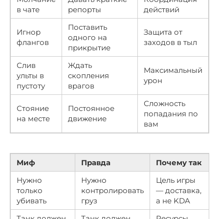
в чате
репорты
действий
Поставить
Игнор
Защита от
одного на
флангов
заходов в тыл
прикрытие
Слив
Ждать
Максимальный
ульты в
скопления
урон
пустоту
врагов
Сложность
Стояние
Постоянное
попадания по
на месте
движение
вам
Миф
Правда
Почему так
Нужно
Нужно
Цель игры
только
контролировать
— доставка,
убивать
груз
а не KDA
Танк должен
Танк должен
Ресурсы