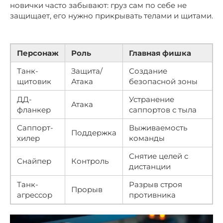
новички часто забывают: груз сам по себе не
защищает, его нужно прикрывать телами и щитами.
Персонаж
Роль
Главная фишка
Танк-
Защита/
Создание
щитовик
Атака
безопасной зоны
ДД-
Устранение
Атака
фланкер
саппортов с тыла
Саппорт-
Выживаемость
Поддержка
хилер
команды
Снятие целей с
Снайпер
Контроль
дистанции
Танк-
Разрыв строя
Прорыв
агрессор
противника