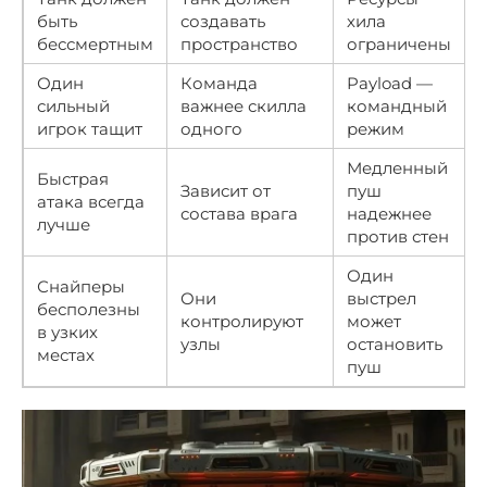
быть
создавать
хила
бессмертным
пространство
ограничены
Один
Команда
Payload —
сильный
важнее скилла
командный
игрок тащит
одного
режим
Медленный
Быстрая
Зависит от
пуш
атака всегда
состава врага
надежнее
лучше
против стен
Один
Снайперы
Они
выстрел
бесполезны
контролируют
может
в узких
узлы
остановить
местах
пуш