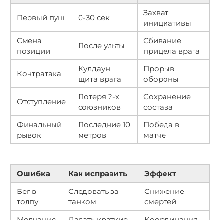
Захват
Первый пуш
0-30 сек
инициативы
Смена
Сбивание
После ульты
позиции
прицела врага
Кулдаун
Прорыв
Контратака
щита врага
обороны
Потеря 2-х
Сохранение
Отступление
союзников
состава
Финальный
Последние 10
Победа в
рывок
метров
матче
Ошибка
Как исправить
Эффект
Бег в
Следовать за
Снижение
толпу
танком
смертей
Молчание
Давать краткие
Координация