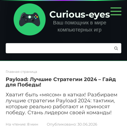
Перейти
к
Curious-eyes
контенту
Ваш помощник в мире
компьютерных игр
Поиск:
Главная страница
Payload: Лучшие Стратегии 2024 – Гайд
для Победы!
Хватит быть «мясом» в катках! Разбираем
лучшие стратегии Payload 2024: тактики,
которые реально работают и приносят
победу. Стань лидером своей команды!
На чтение:
8 мин
Опубликовано:
30.06.2026