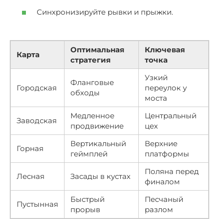
Синхронизируйте рывки и прыжки.
Оптимальная
Ключевая
Карта
стратегия
точка
Узкий
Фланговые
Городская
переулок у
обходы
моста
Медленное
Центральный
Заводская
продвижение
цех
Вертикальный
Верхние
Горная
геймплей
платформы
Поляна перед
Лесная
Засады в кустах
финалом
Быстрый
Песчаный
Пустынная
прорыв
разлом