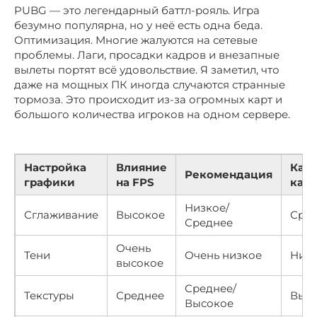
PUBG — это легендарный баттл-рояль. Игра
безумно популярна, но у неё есть одна беда.
Оптимизация. Многие жалуются на сетевые
проблемы. Лаги, просадки кадров и внезапные
вылеты портят всё удовольствие. Я заметил, что
даже на мощных ПК иногда случаются странные
тормоза. Это происходит из-за огромных карт и
большого количества игроков на одном сервере.
Настройка
Влияние
Каче
Рекомендация
графики
на FPS
кар
Низкое/
Сглаживание
Высокое
Сре
Среднее
Очень
Тени
Очень низкое
Низ
высокое
Среднее/
Текстуры
Среднее
Выс
Высокое