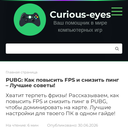
Перейти
к
Curious-eyes
контенту
Ваш помощник в мире
компьютерных игр
Поиск:
Главная страница
PUBG: Как повысить FPS и снизить пинг
– Лучшие советы!
Хватит терпеть фризы! Рассказываем, как
повысить FPS и снизить пинг в PUBG,
чтобы доминировать на карте. Лучшие
настройки для твоего ПК в одном гайде!
На чтение:
6 мин
Опубликовано:
30.06.2026