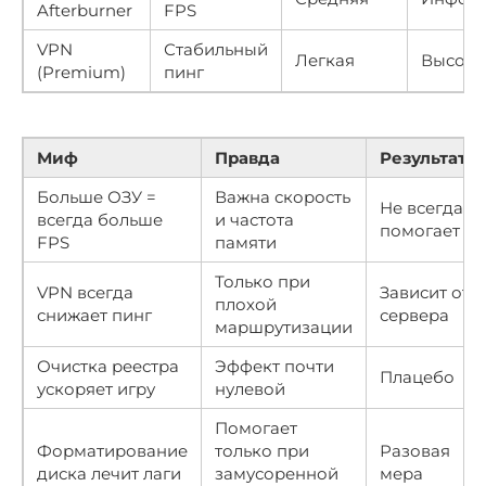
Afterburner
FPS
VPN
Стабильный
Легкая
Высоки
(Premium)
пинг
Миф
Правда
Результат
Больше ОЗУ =
Важна скорость
Не всегда
всегда больше
и частота
помогает
FPS
памяти
Только при
VPN всегда
Зависит от
плохой
снижает пинг
сервера
маршрутизации
Очистка реестра
Эффект почти
Плацебо
ускоряет игру
нулевой
Помогает
Форматирование
только при
Разовая
диска лечит лаги
замусоренной
мера