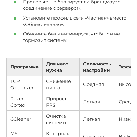
Проверьте, не блокирует ли брандмауэр
соединение с сервером.
Установите профиль сети «Частная» вместо
«Общественная».
Обновите базы антивируса, чтобы он не
тормозил систему.
Для чего
Сложность
Программа
Эффек
нужна
настройки
TCP
Снижение
Средняя
Высоки
Optimizer
пинга
Razer
Прирост
Легкая
Средни
Cortex
FPS
Очистка
CCleaner
Легкая
Низкий
системы
MSI
Контроль
Средняя
Инфор