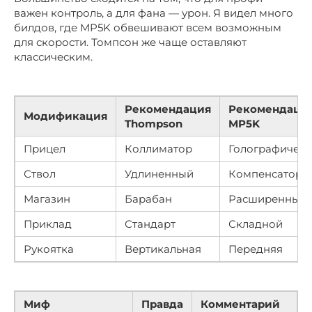
важен контроль, а для фана — урон. Я видел много
билдов, где MP5K обвешивают всем возможным
для скорости. Томпсон же чаще оставляют
классическим.
Рекомендация
Рекомендаци
Модификация
Thompson
MP5K
Прицел
Коллиматор
Голографичес
Ствол
Удлиненный
Компенсатор
Магазин
Барабан
Расширенный
Приклад
Стандарт
Складной
Рукоятка
Вертикальная
Передняя
Миф
Правда
Комментарий