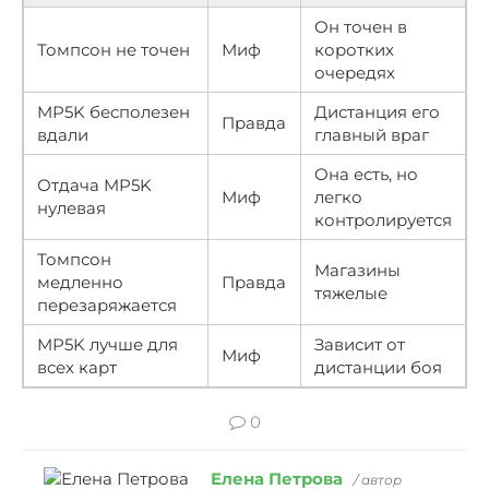
Он точен в
Томпсон не точен
Миф
коротких
очередях
MP5K бесполезен
Дистанция его
Правда
вдали
главный враг
Она есть, но
Отдача MP5K
Миф
легко
нулевая
контролируется
Томпсон
Магазины
медленно
Правда
тяжелые
перезаряжается
MP5K лучше для
Зависит от
Миф
всех карт
дистанции боя
0
Елена Петрова
/ автор