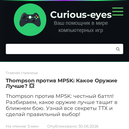
Перейти
к
Curious-eyes
контенту
Ваш помощник в мире
компьютерных игр
Поиск:
Главная страница
Thompson против MP5K: Какое Оружие
Лучше? 💥
Thompson против MP5K: честный баттл!
Разбираем, какое оружие лучше тащит в
ближнем бою. Узнай все секреты ТТХ и
сделай правильный выбор!
На чтение:
5 мин
Опубликовано:
30.06.2026