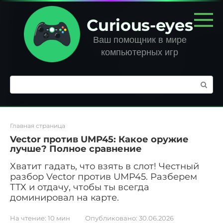
Перейти
к
Curious-eyes
контенту
Ваш помощник в мире
компьютерных игр
Поиск:
Главная страница
Vector против UMP45: Какое оружие
лучше? Полное сравнение
Хватит гадать, что взять в слот! Честный
разбор Vector против UMP45. Разберем
ТТХ и отдачу, чтобы ты всегда
доминировал на карте.
На чтение:
10 мин
Опубликовано:
30.06.2026