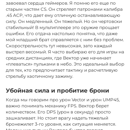
завоевал сердца геймеров. Я помню его еще по
старым частям CS. Он стреляет патронами калибра
.45 ACP, что дает ему отличную останавливающую
силу. Он медленный. Он тяжелый. Но он чертовски
стабильный! В мультиплеере это оружие прощает
ошибки. Его отдача настолько понятна, что даже
мой младший брат справляется с ним без проблем.
Скорострельность тут невысокая, зато каждый
выстрел весомый. Я часто выбираю его для игры на
средних дистанциях, где Вектор уже начинает
«плеваться» пульками в небо. Это идеальный выбор
для тех, кто предпочитает тактику и расчетливую
стрельбу хаотичному зажиму.
Убойная сила и пробитие брони
Когда мы говорим про урон Vector и урон UMP45,
важно понимать механику FPS. Вектор берет
количеством. Его DPS (урон в секунду) просто
зашкаливает. Но стоит врагу надеть тяжелый
бронежилет 3-го уровня, как ситуация меняется.