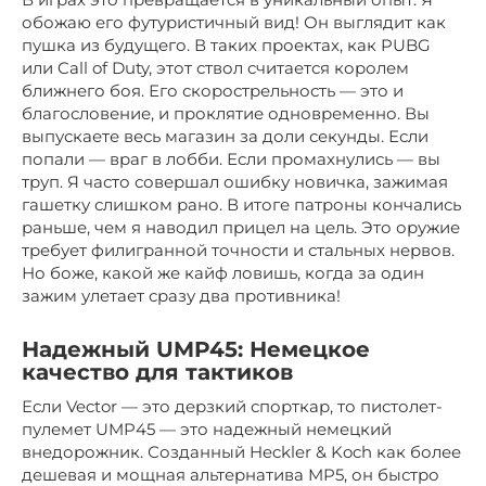
обожаю его футуристичный вид! Он выглядит как
пушка из будущего. В таких проектах, как PUBG
или Call of Duty, этот ствол считается королем
ближнего боя. Его скорострельность — это и
благословение, и проклятие одновременно. Вы
выпускаете весь магазин за доли секунды. Если
попали — враг в лобби. Если промахнулись — вы
труп. Я часто совершал ошибку новичка, зажимая
гашетку слишком рано. В итоге патроны кончались
раньше, чем я наводил прицел на цель. Это оружие
требует филигранной точности и стальных нервов.
Но боже, какой же кайф ловишь, когда за один
зажим улетает сразу два противника!
Надежный UMP45: Немецкое
качество для тактиков
Если Vector — это дерзкий спорткар, то пистолет-
пулемет UMP45 — это надежный немецкий
внедорожник. Созданный Heckler & Koch как более
дешевая и мощная альтернатива MP5, он быстро