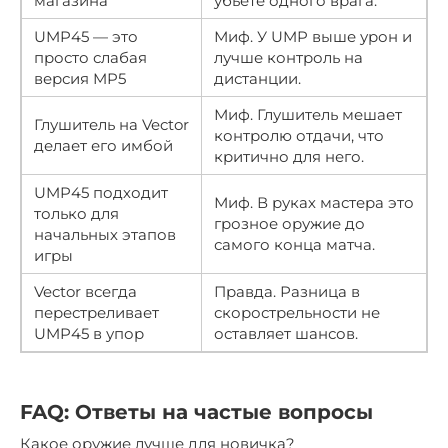
магазина
убьете одного врага.
UMP45 — это
Миф. У UMP выше урон и
просто слабая
лучше контроль на
версия MP5
дистанции.
Миф. Глушитель мешает
Глушитель на Vector
контролю отдачи, что
делает его имбой
критично для него.
UMP45 подходит
Миф. В руках мастера это
только для
грозное оружие до
начальных этапов
самого конца матча.
игры
Vector всегда
Правда. Разница в
перестреливает
скорострельности не
UMP45 в упор
оставляет шансов.
FAQ: Ответы на частые вопросы
Какое оружие лучше для новичка?