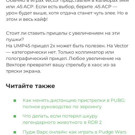
Обычно в играх Vector представлен в калибрах 9мм
или .45 ACP. Если есть выбор, берите .45 ACP —
урон будет выше, хотя отдача станет чуть злее. Но в
этом и весь кайф!
Стоит ли ставить прицелы с увеличением на эти
пушки?
На UMP45 прицел 2x может быть полезен. На Vector
— категорически нет. Только коллиматор или
голографический прицел. Любое увеличение на
Векторе превратит вашу стрельбу в хаос из-за
тряски экрана.
Читайте также
Как менять дистанцию пристрелки в PUBG:
полное руководство по зероингу
Что делать, если потерял шкуру
легендарного животного в RDR 2
Пудж Варс онлайн: как играть в Pudge Wars