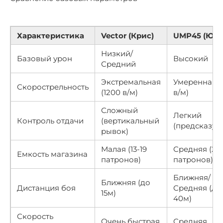
Характеристика
Vector (Крис)
UMP45 (ЮМ
Низкий/
Базовый урон
Высокий
Средний
Экстремальная
Умеренная (
Скорострельность
(1200 в/м)
в/м)
Сложный
Легкий
Контроль отдачи
(вертикальный
(предсказуе
рывок)
Малая (13-19
Средняя (25
Емкость магазина
патронов)
патронов)
Ближняя/
Ближняя (до
Дистанция боя
Средняя (до
15м)
40м)
Скорость
Очень быстрая
Средняя