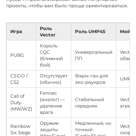
проекты, чтобы вам было проще ориентироваться.
Роль
Игра
Роль UMP45
Мой в
Vector
Король
CQC
Универсальный
Vector 
PUBG
(ближний
ПП
обвес
бой)
CS:GO /
Отсутствует
Фарм-ган для
UMP4
CS2
(обычно)
эко-раундов
Fennec
Call of
(аналог) —
Стабильный
Vector
Duty
удаление
середняк
агрес
(MW/WZ)
врага
Оружие
Медленный, но
Rainbow
Vector 
защиты
точный
Six Siege
скорос
(Mira/Goyo)
(Castle/Pulse)