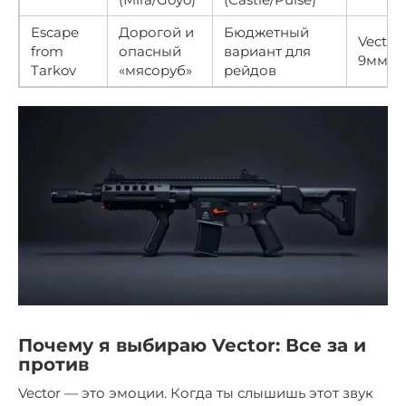
Escape
Дорогой и
Бюджетный
Vector
from
опасный
вариант для
9мм/4
Tarkov
«мясоруб»
рейдов
Почему я выбираю Vector: Все за и
против
Vector — это эмоции. Когда ты слышишь этот звук