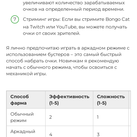
увеличивают количество зарабатываемых
очков на определенный период времени.
Стриминг игры: Если вы стримите Bongo Cat
на Twitch или YouTube, вы можете получать
очки от своих зрителей.
Я лично предпочитаю играть в аркадном режиме с
использованием бустеров – это самый быстрый
способ набрать очки. Новичкам я рекомендую
начать с обычного режима, чтобы освоиться с
механикой игры.
Способ
Эффективность
Сложность
Н
фарма
(1-5)
(1-5)
р
Обычный
2
1
В
режим
Аркадный
4
3
В