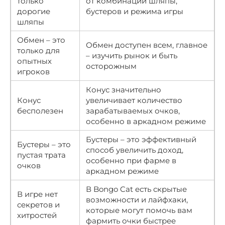
только
от комбинации шляпы,
дорогие
бустеров и режима игры
шляпы
Обмен – это
Обмен доступен всем, главное
только для
– изучить рынок и быть
опытных
осторожным
игроков
Конус значительно
Конус
увеличивает количество
бесполезен
зарабатываемых очков,
особенно в аркадном режиме
Бустеры – это эффективный
Бустеры – это
способ увеличить доход,
пустая трата
особенно при фарме в
очков
аркадном режиме
В Bongo Cat есть скрытые
В игре нет
возможности и лайфхаки,
секретов и
которые могут помочь вам
хитростей
фармить очки быстрее