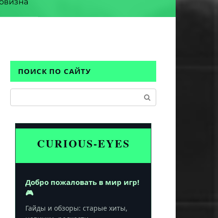
овизна
ПОИСК ПО САЙТУ
Поиск:
CURIOUS-EYES
Добро пожаловать в мир игр!
🎮
Гайды и обзоры: старые хиты,