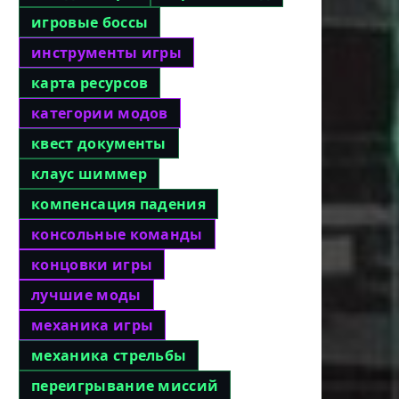
игровые боссы
инструменты игры
карта ресурсов
категории модов
квест документы
клаус шиммер
компенсация падения
консольные команды
концовки игры
лучшие моды
механика игры
механика стрельбы
переигрывание миссий