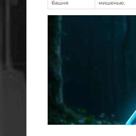
башня
мишенью.