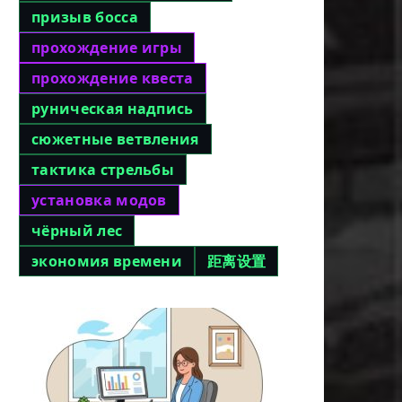
призыв босса
прохождение игры
прохождение квеста
руническая надпись
сюжетные ветвления
тактика стрельбы
установка модов
чёрный лес
экономия времени
距离设置