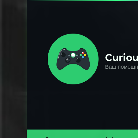
Перейти
к
контенту
Curiou
Ваш помощни