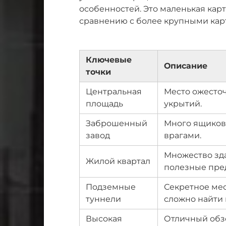
особенностей. Это маленькая кар
сравнению с более крупными карта
Ключевые
Описание
точки
Центральная
Место ожесто
площадь
укрытий.
Заброшенный
Много ящиков 
завод
врагами.
Множество зда
Жилой квартал
полезные пре
Подземные
Секретное мес
туннели
сложно найти 
Высокая
Отличный обзо