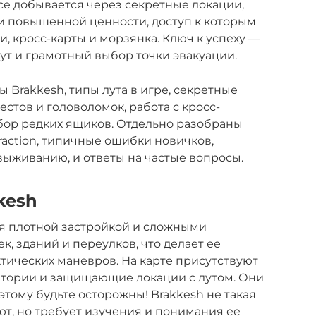
orce добывается через секретные локации,
и повышенной ценности, доступ к которым
 кросс-карты и морзянка. Ключ к успеху —
т и грамотный выбор точки эвакуации.
 Brakkesh, типы лута в игре, секретные
стов и головоломок, работа с кросс-
збор редких ящиков. Отдельно разобраны
raction, типичные ошибки новичков,
выживанию, и ответы на частые вопросы.
kesh
яся плотной застройкой и сложными
к, зданий и переулков, что делает ее
ктических маневров. На карте присутствуют
тории и защищающие локации с лутом. Они
тому будьте осторожны! Brakkesh не такая
ают, но требует изучения и понимания ее