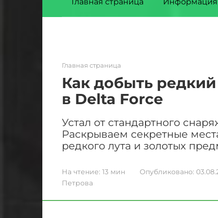
Главная страница
Информация
Главная страница
Как добыть редкий 
в Delta Force
Устал от стандартного снаря
Раскрываем секретные места,
редкого лута и золотых пред
На чтение:
13 мин
Опубликовано:
03.08.
Петрова