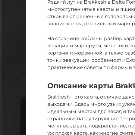
Редкий лут на Brakkesh в Delta F
многоступенчатые квесты и ящик
открывают решённые головоломки,
знание карты, правильный маршру
На странице собраны разбор карты
локации и маршруты, механики кве
картами и морзянкой, а также ра
точки эвакуации, особенности Ext
практические советы по фарму и 
Описание карты Brak
Brakkesh – это карта, отличающа
выходами. Здесь много узких улоче
идеальным местом для засад и та
охранники, патрулирующие терри
могут вызывать подкрепление, поэ
уж плохая карта, как многие счит