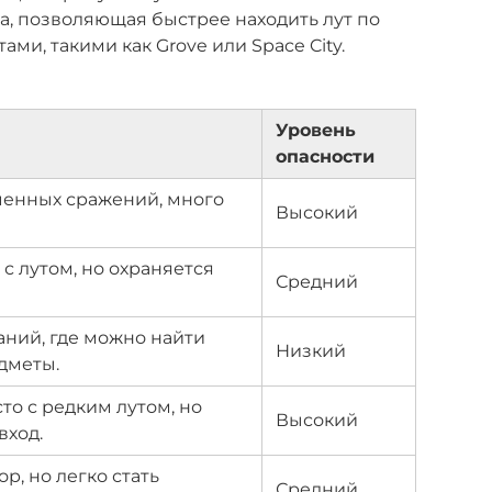
та, позволяющая быстрее находить лут по
ми, такими как Grove или Space City.
Уровень
опасности
ченных сражений, много
Высокий
с лутом, но охраняется
Средний
ний, где можно найти
Низкий
дметы.
то с редким лутом, но
Высокий
вход.
р, но легко стать
Средний