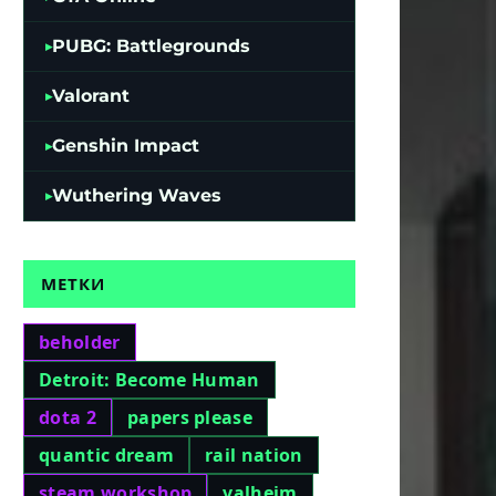
PUBG: Battlegrounds
Valorant
Genshin Impact
Wuthering Waves
МЕТКИ
beholder
Detroit: Become Human
dota 2
papers please
quantic dream
rail nation
steam workshop
valheim