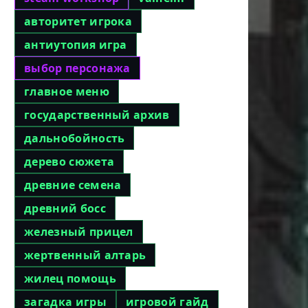
авторитет игрока
антиутопия игра
выбор персонажа
главное меню
государственный архив
дальнобойность
дерево сюжета
древние семена
древний босс
железный прицел
жертвенный алтарь
жилец помощь
загадка игры
игровой гайд