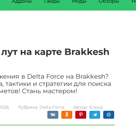
Аддоны
Гайды
Моды
Обзоры
Н
лут на карте Brakkesh
жения в Delta Force на Brakkesh?
 тактики и стратегии для поиска
метов! Стань мастером!
2026
Рубрика:
Delta Force
Автор:
Елена