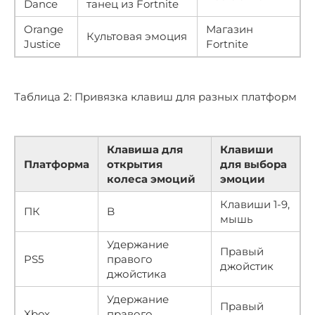
Dance
танец из Fortnite
Orange
Магазин
Культовая эмоция
Justice
Fortnite
Таблица 2: Привязка клавиш для разных платформ
Клавиша для
Клавиши
Платформа
открытия
для выбора
колеса эмоций
эмоции
Клавиши 1-9,
ПК
B
мышь
Удержание
Правый
PS5
правого
джойстик
джойстика
Удержание
Правый
Xbox
правого