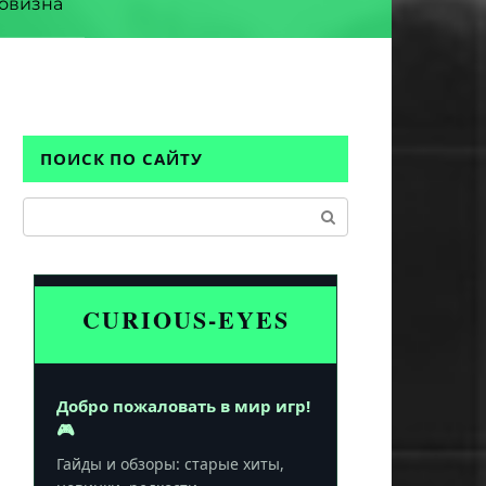
овизна
ПОИСК ПО САЙТУ
Поиск:
CURIOUS-EYES
Добро пожаловать в мир игр!
🎮
Гайды и обзоры: старые хиты,