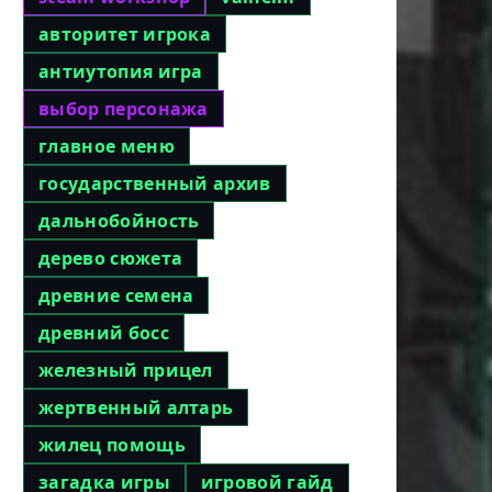
авторитет игрока
антиутопия игра
выбор персонажа
главное меню
государственный архив
дальнобойность
дерево сюжета
древние семена
древний босс
железный прицел
жертвенный алтарь
жилец помощь
загадка игры
игровой гайд