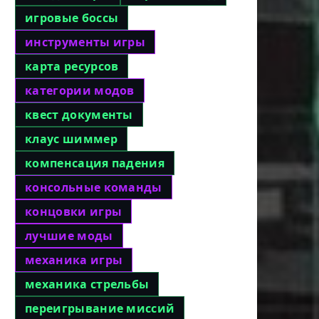
игровые боссы
инструменты игры
карта ресурсов
категории модов
квест документы
клаус шиммер
компенсация падения
консольные команды
концовки игры
лучшие моды
механика игры
механика стрельбы
переигрывание миссий