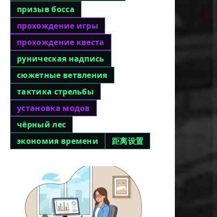
призыв босса
прохождение игры
прохождение квеста
руническая надпись
сюжетные ветвления
тактика стрельбы
установка модов
чёрный лес
экономия времени
距离设置