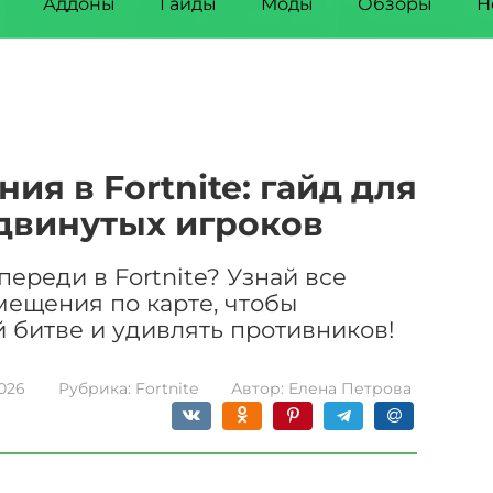
Аддоны
Гайды
Моды
Обзоры
Н
я в Fortnite: гайд для
двинутых игроков
переди в Fortnite? Узнай все
ещения по карте, чтобы
 битве и удивлять противников!
2026
Рубрика:
Fortnite
Автор:
Елена Петрова