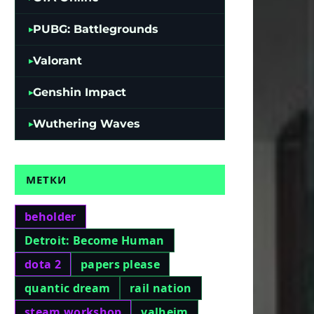
PUBG: Battlegrounds
Valorant
Genshin Impact
Wuthering Waves
МЕТКИ
beholder
Detroit: Become Human
dota 2
papers please
quantic dream
rail nation
steam workshop
valheim