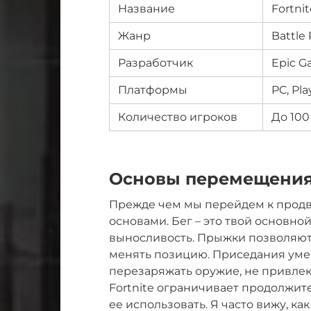
Название
Fortnit
Жанр
Battle
Разработчик
Epic G
Платформы
PC, Pla
Количество игроков
До 100
Основы перемещени
Прежде чем мы перейдем к продв
основами. Бег – это твой основно
выносливость. Прыжки позволяют
менять позицию. Приседания уме
перезаряжать оружие, не привлек
Fortnite ограничивает продолжит
ее использовать. Я часто вижу, ка