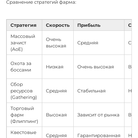
Сравнение стратегий фарма:
Стратегия
Скорость
Прибыль
Сло
Массовый
Очень
зачист
Средняя
Сре
высокая
(AoE)
Охота за
Низкая
Очень высокая
Выс
боссами
Сбор
ресурсов
Средняя
Стабильная
Низ
(Gathering)
Торговый
фарм
Высокая
Зависит от рынка
Выс
(Флиппинг)
Квестовые
Средняя
Гарантированная
Низ