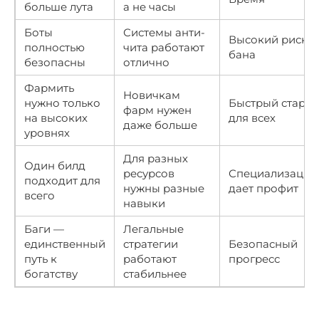
больше лута
а не часы
Боты
Системы анти-
Высокий риск
полностью
чита работают
бана
безопасны
отлично
Фармить
Новичкам
нужно только
Быстрый старт
фарм нужен
на высоких
для всех
даже больше
уровнях
Для разных
Один билд
ресурсов
Специализация
подходит для
нужны разные
дает профит
всего
навыки
Баги —
Легальные
единственный
стратегии
Безопасный
путь к
работают
прогресс
богатству
стабильнее