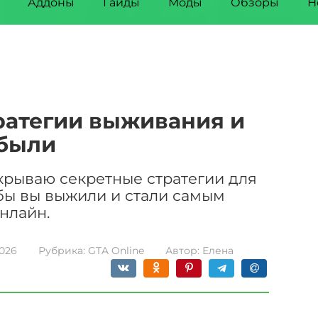
Аддоны
Гайды
Моды
Обзоры
Н
ратегии выживания и
были
скрываю секретные стратегии для
бы вы выжили и стали самым
нлайн.
2026
Рубрика:
GTA Online
Автор:
Елена