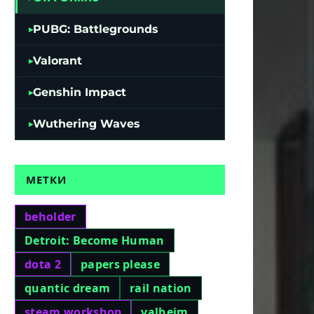
PUBG: Battlegrounds
Valorant
Genshin Impact
Wuthering Waves
МЕТКИ
beholder
Detroit: Become Human
dota 2
papers please
quantic dream
rail nation
steam workshop
valheim