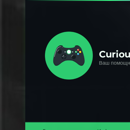
Перейти
к
контенту
Curiou
Ваш помощни