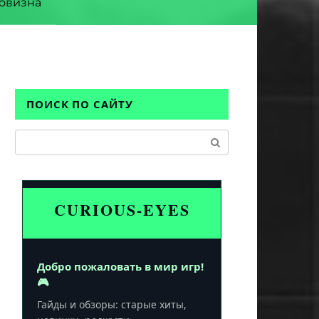
овизна
ПОИСК ПО САЙТУ
Поиск:
CURIOUS-EYES
Добро пожаловать в мир игр!
🎮
Гайды и обзоры: старые хиты,