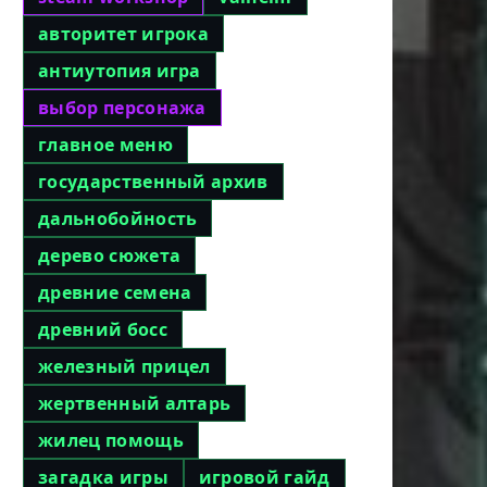
авторитет игрока
антиутопия игра
выбор персонажа
главное меню
государственный архив
дальнобойность
дерево сюжета
древние семена
древний босс
железный прицел
жертвенный алтарь
жилец помощь
загадка игры
игровой гайд