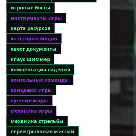
игровые боссы
инструменты игры
карта ресурсов
категории модов
квест документы
клаус шиммер
компенсация падения
консольные команды
концовки игры
лучшие моды
механика игры
механика стрельбы
переигрывание миссий