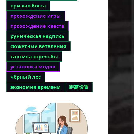
призыв босса
прохождение игры
прохождение квеста
руническая надпись
сюжетные ветвления
тактика стрельбы
установка модов
чёрный лес
экономия времени
距离设置