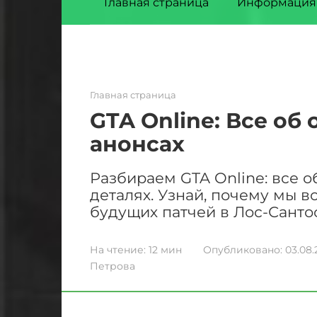
Главная страница
Информация
Главная страница
GTA Online: Все об
анонсах
Разбираем GTA Online: все о
деталях. Узнай, почему мы в
будущих патчей в Лос-Санто
На чтение:
12 мин
Опубликовано:
03.08.
Петрова