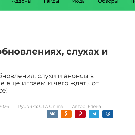
Аддоны
Гайды
Моды
Обзоры
Н
 обновлениях, слухах и
бновления, слухи и анонсы в
сё ещё играем и чего ждать от
се!
2026
Рубрика:
GTA Online
Автор:
Елена