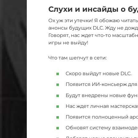
Слухи и инсайды о б
Ох уж эти утечки! Я обожаю читат
анонсы будущих DLC. Жду не дожду
Говорят, нас ждет что-то масштабн
игры не выйду!
Что там шепчут в сети:
Скоро выйдут новые DLC.
Появится ИИ-консьерж для
Будут внедрены новые фун
Нас ждет личная мастерска
Появится полноценный арс
Обновят систему взаимоде