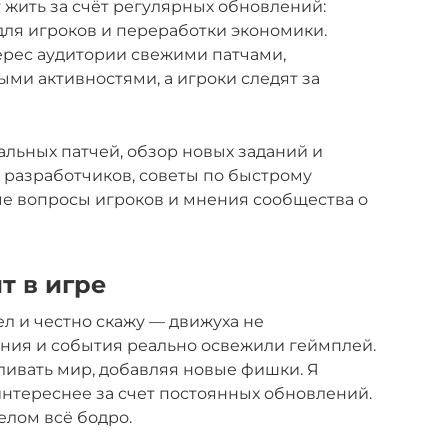
т жить за счёт регулярных обновлений:
для игроков и переработки экономики.
рес аудитории свежими патчами,
ми активностями, а игроки следят за
альных патчей, обзор новых заданий и
х разработчиков, советы по быстрому
тые вопросы игроков и мнения сообщества о
т в игре
ел и честно скажу — движуха не
ния и события реально освежили геймплей.
ивать мир, добавляя новые фишки. Я
 интереснее за счет постоянных обновлений.
елом всё бодро.