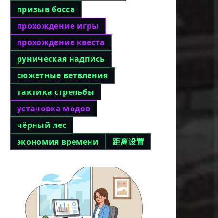
призыв босса
прохождение игры
прохождение квеста
руническая надпись
сюжетные ветвления
тактика стрельбы
установка модов
чёрный лес
экономия времени
距离设置