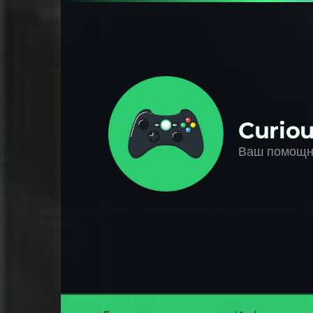
Перейти
к
контенту
Curiou
Ваш помощни