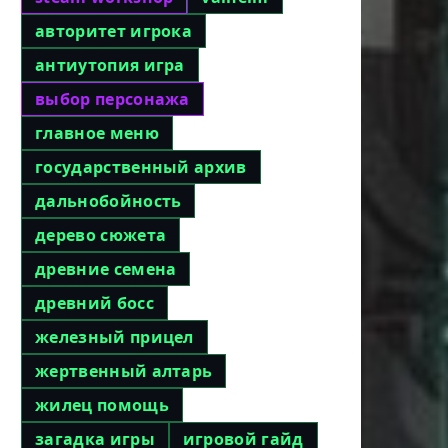
авторитет игрока
антиутопия игра
выбор персонажа
главное меню
государственный архив
дальнобойность
дерево сюжета
древние семена
древний босс
железный прицел
жертвенный алтарь
жилец помощь
загадка игры
игровой гайд