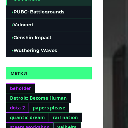
PUBG: Battlegrounds
Valorant
Genshin Impact
Wuthering Waves
МЕТКИ
beholder
Detroit: Become Human
dota 2
papers please
quantic dream
rail nation
steam workshop
valheim