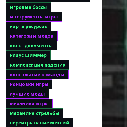
игровые боссы
инструменты игры
карта ресурсов
категории модов
квест документы
клаус шиммер
компенсация падения
консольные команды
концовки игры
лучшие моды
механика игры
механика стрельбы
переигрывание миссий