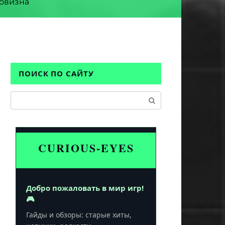
овизна
ПОИСК ПО САЙТУ
Поиск:
CURIOUS-EYES
Добро пожаловать в мир игр!
🎮
Гайды и обзоры: старые хиты,