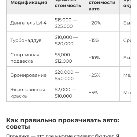
Модификация
стоимости
стоимость
окуп
авто
$15,000 —
Двигатель Lvl 4
+20%
Быст
$25,000
$10,000 —
Турбонаддув
+15%
Сред
$20,000
Спортивная
$5,000 —
+10%
Быст
подвеска
$12,000
$20,000 —
Бронирование
+25%
Медл
$40,000
Эксклюзивная
$2,000 —
+5%
Мгно
краска
$10,000
Как правильно прокачивать авто:
советы
Прокачка — это где многие сливают бюджет. Я