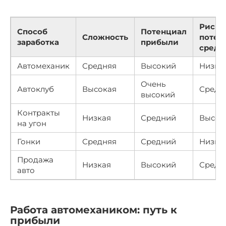
Риск
Способ
Потенциал
Сложность
потер
заработка
прибыли
средс
Автомеханик
Средняя
Высокий
Низки
Очень
Автоклуб
Высокая
Средн
высокий
Контракты
Низкая
Средний
Высок
на угон
Гонки
Средняя
Средний
Низки
Продажа
Низкая
Высокий
Средн
авто
Работа автомехаником: путь к
прибыли