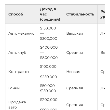
Доход в
Рек
Способ
час
Стабильность
уров
(средний)
$150,000
Автомеханик
—
Высокая
Люб
$300,000
$400,000
Автоклуб
—
Средняя
Выс
$800,000
$100,000
Контракты
—
Низкая
Сре
$250,000
$50,000 —
Гонки
Средняя
Люб
$150,000
$200,000
Продажа
—
Средняя
Сре
авто
$500,000