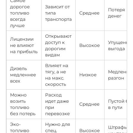
Самое
дорогое
Зависит от
Потеря
топливо
типа
Среднее
денег
всегда
транспорта
лучше
Открывают
Лицензии
доступ к
Упущенна
не влияют
Высокое
дорогим
выгода
на прибыль
видам
Влияет на
Дизель
тягу, а не
Медленны
медленнее
Низкое
на макс.
разгон
всех
скорость
Можно
Расход
возить
идет даже
Пустой ба
Среднее
топливо
при
в пути
без потерь
перевозке
Эко-
Нужно для
Штрафы п
топливо
спец.
Высокое