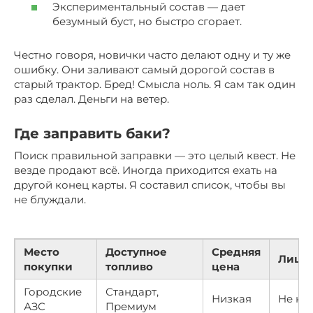
Экспериментальный состав — дает
безумный буст, но быстро сгорает.
Честно говоря, новички часто делают одну и ту же
ошибку. Они заливают самый дорогой состав в
старый трактор. Бред! Смысла ноль. Я сам так один
раз сделал. Деньги на ветер.
Где заправить баки?
Поиск правильной заправки — это целый квест. Не
везде продают всё. Иногда приходится ехать на
другой конец карты. Я составил список, чтобы вы
не блуждали.
Место
Доступное
Средняя
Лице
покупки
топливо
цена
Городские
Стандарт,
Низкая
Не ну
АЗС
Премиум