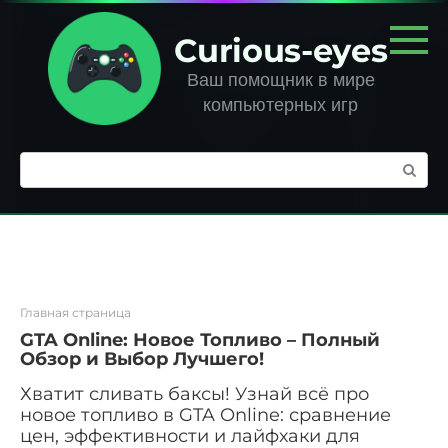
Перейти
к
Curious-eyes
контенту
Ваш помощник в мире
компьютерных игр
Поиск:
Главная страница
GTA Online: Новое Топливо – Полный
Обзор и Выбор Лучшего!
Хватит сливать баксы! Узнай всё про
новое топливо в GTA Online: сравнение
цен, эффективности и лайфхаки для