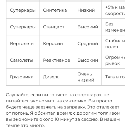
+5% к макс.
Суперкары
Синтетика
Низкий
скорости
Без
Суперкары
Стандарт
Высокий
изменений
Стабильны
Вертолеты
Керосин
Средний
полет
Огромный
Самолеты
Реактивное
Высокий
рывок
Очень
Грузовики
Дизель
Тяга в гору
низкий
Слушайте, если вы гоняете на спорткарах, не
пытайтесь экономить на синтетике. Вы просто
будете чаще заезжать на заправку. Это отвлекает
от погонь. Я обсчитал время: с дорогим топливом
вы экономите около 10 минут за сессию. В нашем
темпе это много.