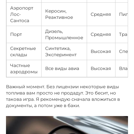
Аэропорт
Керосин,
Лос-
Средняя
Пилот
Реактивное
Сантоса
Дизель,
Порт
Средняя
Транс
Промышленное
Секретные
Синтетика,
Высокая
Спец. 
склады
Эксперимент
Частные
Все виды авиа
Высокая
Владе
аэродромы
Важный момент. Без лицензии некоторые виды
топлива вам просто не продадут. Это бесит, но
такова игра. Я рекомендую сначала вложиться в
документы, а потом уже в баки.