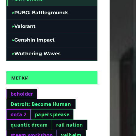
PUBG: Battlegrounds
Valorant
Genshin Impact
Wuthering Waves
МЕТКИ
beholder
Detroit: Become Human
dota 2
papers please
quantic dream
rail nation
steam workshop
valheim