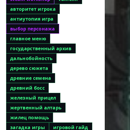
авторитет игрока
антиутопия игра
выбор персонажа
главное меню
государственный архив
дальнобойность
дерево сюжета
древние семена
древний босс
железный прицел
жертвенный алтарь
жилец помощь
загадка игры
игровой гайд