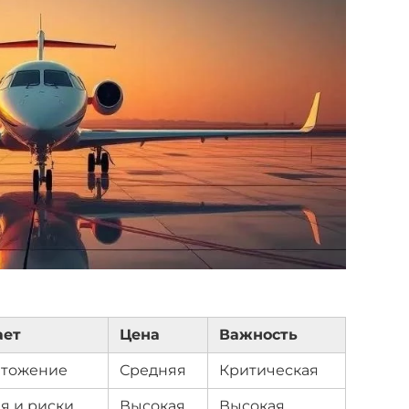
ает
Цена
Важность
чтожение
Средняя
Критическая
я и риски
Высокая
Высокая