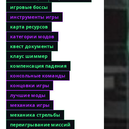
игровые боссы
инструменты игры
карта ресурсов
категории модов
квест документы
клаус шиммер
компенсация падения
консольные команды
концовки игры
лучшие моды
механика игры
механика стрельбы
переигрывание миссий