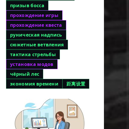
призыв босса
прохождение игры
прохождение квеста
руническая надпись
сюжетные ветвления
тактика стрельбы
установка модов
чёрный лес
экономия времени
距离设置