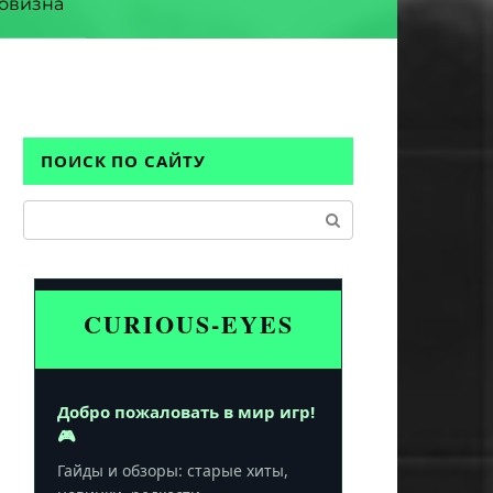
овизна
ПОИСК ПО САЙТУ
Поиск:
CURIOUS-EYES
Добро пожаловать в мир игр!
🎮
Гайды и обзоры: старые хиты,