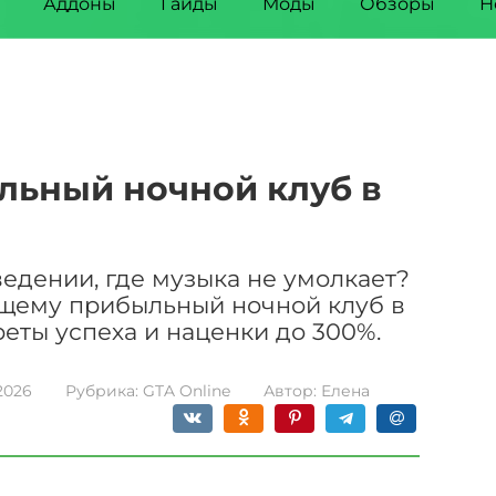
Аддоны
Гайды
Моды
Обзоры
Н
льный ночной клуб в
едении, где музыка не умолкает?
оящему прибыльный ночной клуб в
реты успеха и наценки до 300%.
2026
Рубрика:
GTA Online
Автор:
Елена