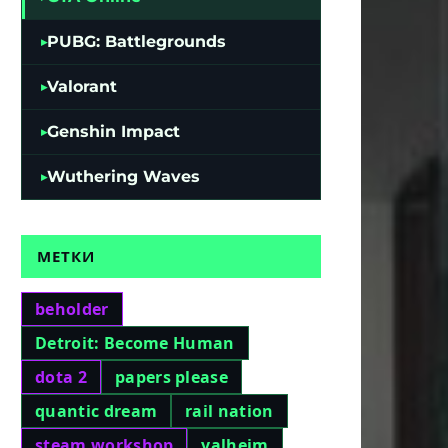
PUBG: Battlegrounds
Valorant
Genshin Impact
Wuthering Waves
МЕТКИ
ота
beholder
Detroit: Become Human
ало
dota 2
papers please
quantic dream
rail nation
нная
steam workshop
valheim