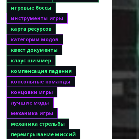
игровые боссы
инструменты игры
карта ресурсов
категории модов
квест документы
клаус шиммер
компенсация падения
консольные команды
концовки игры
лучшие моды
механика игры
механика стрельбы
переигрывание миссий