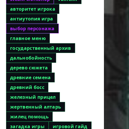
авторитет игрока
ий
антиутопия игра
выбор персонажа
ние,
главное меню
ная
государственный архив
дальнобойность
дерево сюжета
ный
древние семена
еди
древний босс
железный прицел
жертвенный алтарь
жилец помощь
загадка игры
игровой гайд