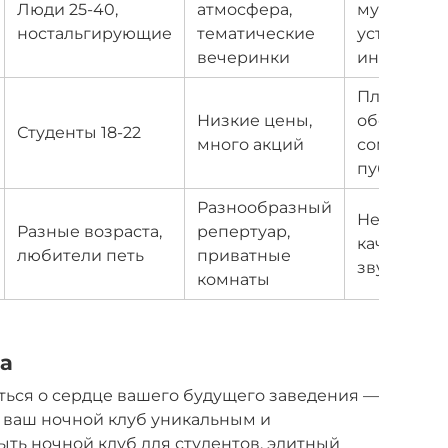
Люди 25-40,
атмосфера,
музыка,
ностальгирующие
тематические
устаревш
вечеринки
интерьер
Плохое
Низкие цены,
оборудова
Студенты 18-22
много акций
сомнитель
публика
Разнообразный
Не всегда
Разные возраста,
репертуар,
качествен
любители петь
приватные
звук, очер
комнаты
а
ться о сердце вашего будущего заведения —
ет ваш ночной клуб уникальным и
ть ночной клуб для студентов, элитный