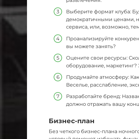
развлечения.
Выберите формат клуба: Буд
демократичными ценами, н
сервиса, или, возможно, те
Проанализируйте конкурент
вы можете занять?
Оцените свои ресурсы: Ско
оборудование, маркетинг? 
Продумайте атмосферу: Ка
Веселье, расслабление, эк
Разработайте бренд: Назва
должно отражать вашу кон
Бизнес-план
Без четкого бизнес-плана ночного
который поможет избежать финан