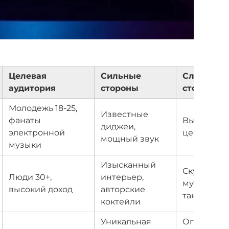
Целевая
Сильные
Слабые
аудитория
стороны
стороны
Молодежь 18-25,
Известные
фанаты
Высокие
диджеи,
электронной
цены, тесн
мощный звук
музыки
Изысканный
Скучная
Люди 30+,
интерьер,
музыка, м
высокий доход
авторские
танцев
коктейли
Уникальная
Ограниче