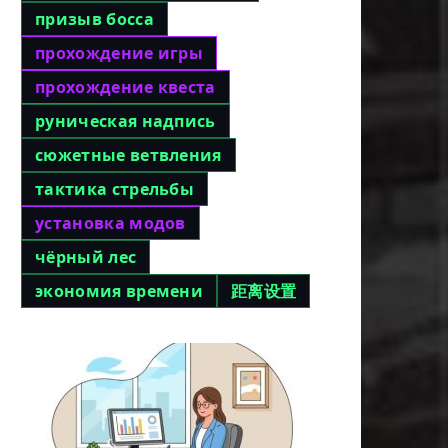
призыв босса
прохождение игры
прохождение квеста
руническая надпись
сюжетные ветвления
тактика стрельбы
установка модов
чёрный лес
экономия времени
距离设置