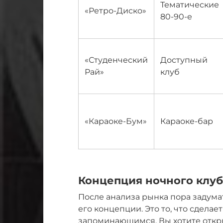
Тематические
«Ретро-Диско»
80-90-е
«Студенческий
Доступный
Рай»
клуб
«Караоке-Бум»
Караоке-бар
Концепция ночного клуб
После анализа рынка пора задума
его концепции. Это то, что сдела
запоминающимся. Вы хотите откры