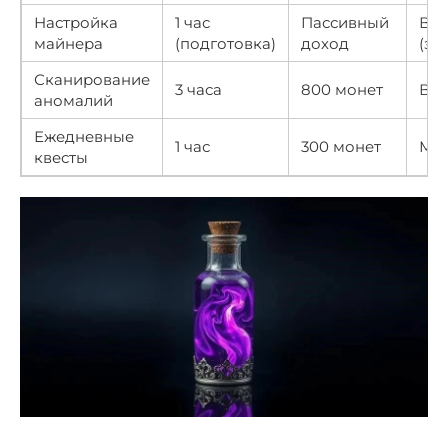
Настройка
1 час
Пассивный
Вы
майнера
(подготовка)
доход
(за
Сканирование
3 часа
800 монет
Вы
аномалий
Ежедневные
1 час
300 монет
Ми
квесты