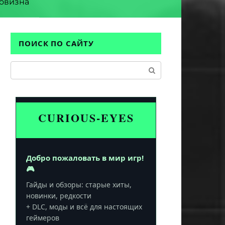
овизна
ПОИСК ПО САЙТУ
Поиск:
CURIOUS-EYES
Добро пожаловать в мир игр!
🎮
Гайды и обзоры: старые хиты,
новинки, редкости
+ DLC, моды и всё для настоящих
геймеров