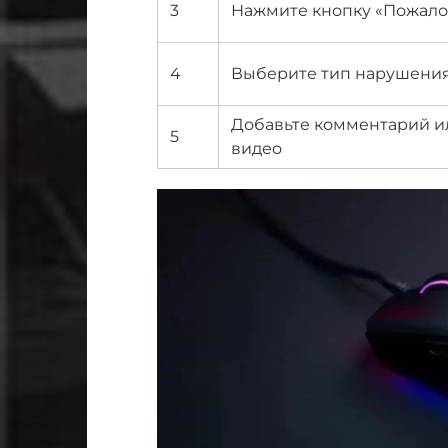
3
Нажмите кнопку «Пожалов
4
Выберите тип нарушения
Добавьте комментарий и
5
видео