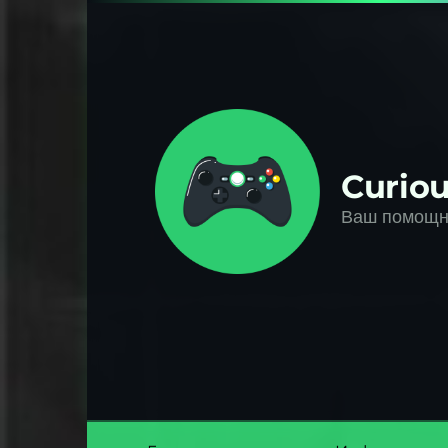
Перейти
к
контенту
Curiou
Ваш помощни