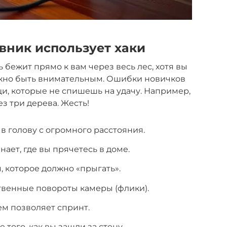
ивник использует хаки
 бежит прямо к вам через весь лес, хотя вы
ужно быть внимательным. Ошибки новичков
ещи, которые не спишешь на удачу. Например,
ез три дерева. Жесть!
 голову с огромного расстояния.
нает, где вы прячетесь в доме.
, которое должно «прыгать».
твенные повороты камеры (флики).
ем позволяет спринт.
 того, как вы зашли за стену.