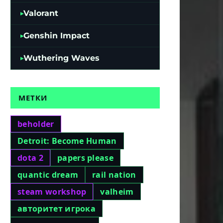
Valorant
Genshin Impact
Wuthering Waves
МЕТКИ
beholder
Detroit: Become Human
dota 2
papers please
quantic dream
rail nation
steam workshop
valheim
авторитет игрока