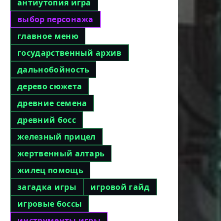
антиутопия игра
выбор персонажа
главное меню
государственный архив
дальнобойность
дерево сюжета
древние семена
древний босс
железный прицел
жертвенный алтарь
жилец помощь
загадка игры
игровой гайд
игровые боссы
инструменты игры