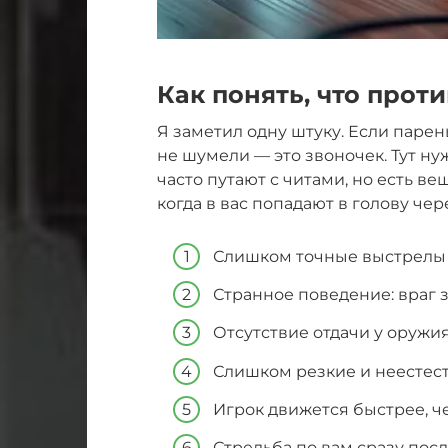
Как понять, что прот
Я заметил одну штуку. Если парень
не шумели — это звоночек. Тут н
часто путают с читами, но есть в
когда в вас попадают в голову чер
Слишком точные выстрелы в
Странное поведение: враг з
Отсутствие отдачи у оружия
Слишком резкие и неестес
Игрок движется быстрее, ч
Стрельба по вам сразу после