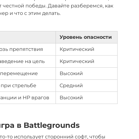
ет честной победы. Давайте разберемся, как
ер и что с этим делать.
Уровень опасности
озь препятствия
Критический
аведение на цель
Критический
 перемещение
Высокий
 при стрельбе
Средний
анции и HP врагов
Высокий
гра в Battlegrounds
кто-то использует сторонний софт, чтобы