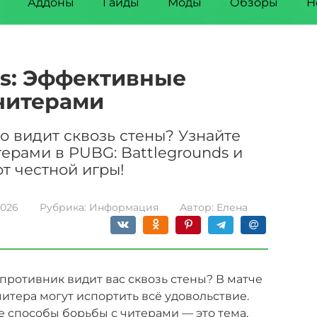
Аддоны
Гайды
Моды
Обзоры
Н
ds: Эффективные
читерами
о видит сквозь стены? Узнайте
ерами в PUBG: Battlegrounds и
т честной игры!
2026
Рубрика:
Информация
Автор:
Елена
 противник видит вас сквозь стены? В матче
 читера могут испортить всё удовольствие.
е способы борьбы с читерами — это тема,