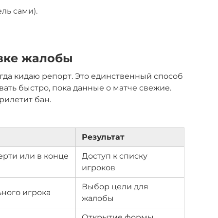
ель сами).
вке жалобы
егда кидаю репорт. Это единственный способ
ать быстро, пока данные о матче свежие.
рилетит бан.
Результат
рти или в конце
Доступ к списку
игроков
Выбор цели для
ьного игрока
жалобы
Открытие формы