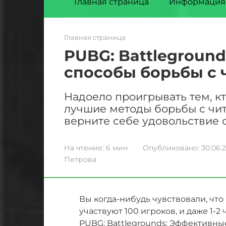
Главная страница
Информация
Главная страница
PUBG: Battlegroun
способы борьбы с 
Надоело проигрывать тем, кт
лучшие методы борьбы с чит
верните себе удовольствие о
На чтение:
6 мин
Опубликовано:
30.06.
Петрова
Вы когда-нибудь чувствовали, что
участвуют 100 игроков, и даже 1-2
PUBG: Battlegrounds: Эффективны