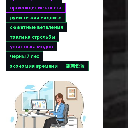
прохождение квеста
руническая надпись
сюжетные ветвления
тактика стрельбы
установка модов
чёрный лес
экономия времени
距离设置