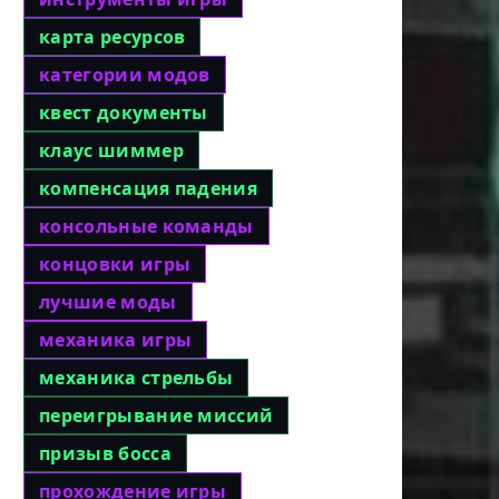
карта ресурсов
категории модов
квест документы
клаус шиммер
компенсация падения
консольные команды
концовки игры
лучшие моды
механика игры
механика стрельбы
переигрывание миссий
призыв босса
прохождение игры