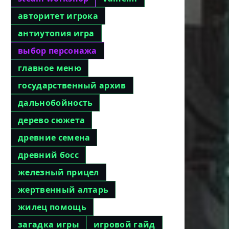
авторитет игрока
антиутопия игра
выбор персонажа
главное меню
государственный архив
дальнобойность
дерево сюжета
древние семена
древний босс
железный прицел
жертвенный алтарь
жилец помощь
загадка игры
игровой гайд