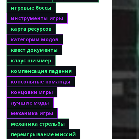
игровые боссы
инструменты игры
карта ресурсов
категории модов
квест документы
клаус шиммер
компенсация падения
консольные команды
концовки игры
лучшие моды
механика игры
механика стрельбы
переигрывание миссий