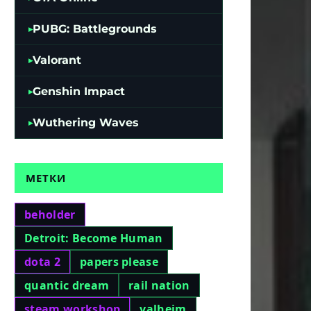
PUBG: Battlegrounds
Valorant
Genshin Impact
Wuthering Waves
МЕТКИ
beholder
Detroit: Become Human
dota 2
papers please
quantic dream
rail nation
steam workshop
valheim