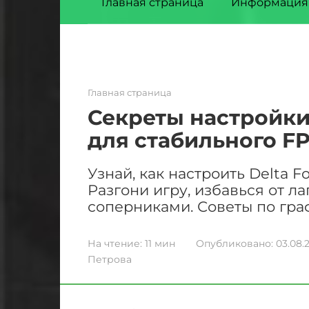
Главная страница
Информация
Главная страница
Секреты настройки
для стабильного F
Узнай, как настроить Delta 
Разгони игру, избавься от л
соперниками. Советы по графи
На чтение:
11 мин
Опубликовано:
03.08.
Петрова