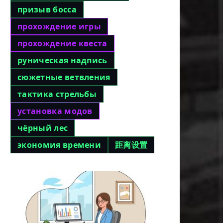
призыв босса
прохождение игры
прохождение квеста
руническая надпись
сюжетные ветвления
тактика стрельбы
установка модов
чёрный лес
экономия времени
距离设置