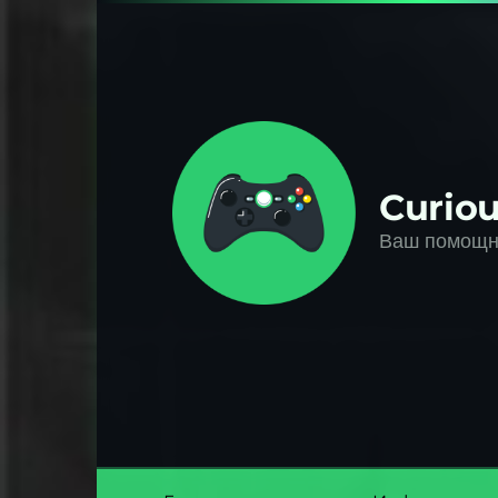
Перейти
к
контенту
Curiou
Ваш помощни