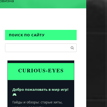
овизна
ПОИСК ПО САЙТУ
Поиск:
CURIOUS-EYES
Добро пожаловать в мир игр!
🎮
Гайды и обзоры: старые хиты,