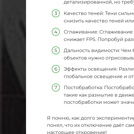
детализированной, но треб
Качество теней: Тени силь
снизить качество теней или
Сглаживание: Сглаживание 
снижает FPS. Попробуй раз
Дальность видимости: Чем 
объектов нужно отрисовыват
Эффекты освещения: Разли
глобальное освещение и от
Постобработка: Постобрабо
такие как размытие в движ
постобработки может значи
Я помню, как долго эксперименти
понял, что их отключение даёт са
настоящее откровение!