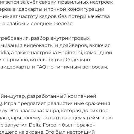
тигается за счёт связки правильных настроек
веров видеокарты и точной конфигурации
днимает частоту кадров без потери качества
 на слабом и среднем железе.
требования, разбор внутриигровых
имизация видеокарты и драйверов, включая
ia, а также настройка Engine.ini, командной
м с производительностью. Отдельно
видеокарты и FAQ по типичным вопросам.
лайн-шутер, разработанный компанией
HQ. Игра предлагает реалистичные сражения
ру. Это классика жанра, которая до сих пор
лагодаря своему захватывающему геймплею
е запустил Delta Force и был поражен
ящего на экране. Это был настоящий