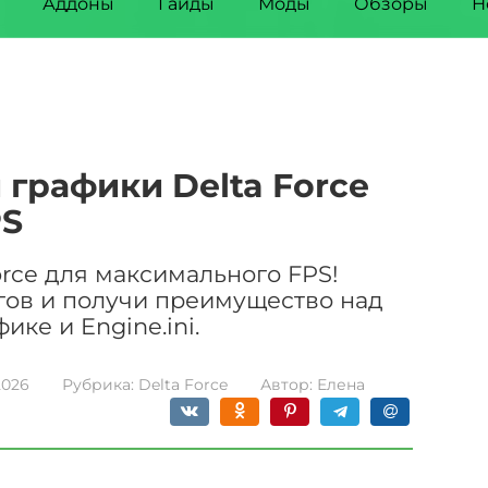
Аддоны
Гайды
Моды
Обзоры
Н
 графики Delta Force
PS
Force для максимального FPS!
агов и получи преимущество над
ке и Engine.ini.
2026
Рубрика:
Delta Force
Автор:
Елена