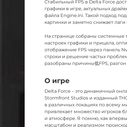
Стабильный FPS в Delta Force дос
графики в игре, актуальных драй
файла Engine.ini. Такой подход по
картинки и заметно снижает лаги
На странице собраны системные 
настроек графики и прицела, опт
отображение FPS через панель Nvid
строки и решение частых пробле
разобраны причины低FPS, разгон 
О игре
Delta Force – это динамичный он
Stormfront Studios и изданный T
в различных локациях по всему ми
привлекает множество игроков б
и атмосфере. Я помню, как впервы
масштабом и реализмом происход