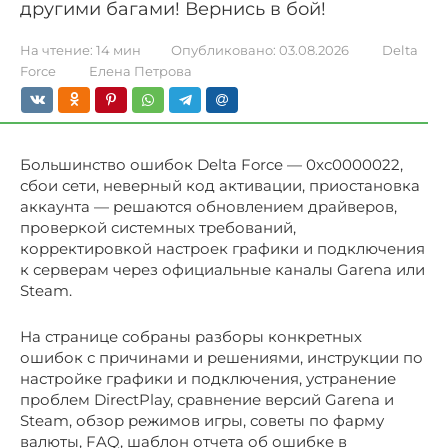
другими багами! Вернись в бой!
На чтение:
14 мин
Опубликовано:
03.08.2026
Delta
Force
Елена Петрова
Большинство ошибок Delta Force — 0xc0000022,
сбои сети, неверный код активации, приостановка
аккаунта — решаются обновлением драйверов,
проверкой системных требований,
корректировкой настроек графики и подключения
к серверам через официальные каналы Garena или
Steam.
На странице собраны разборы конкретных
ошибок с причинами и решениями, инструкции по
настройке графики и подключения, устранение
проблем DirectPlay, сравнение версий Garena и
Steam, обзор режимов игры, советы по фарму
валюты, FAQ, шаблон отчета об ошибке в