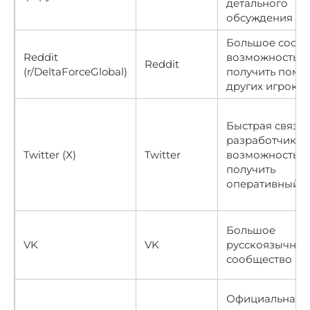
детального
обсуждения
Большое сообщ
Reddit
возможность
Reddit
(r/DeltaForceGlobal)
получить помо
других игроко
Быстрая связь 
разработчикам
Twitter (X)
Twitter
возможность
получить
оперативный о
Большое
VK
VK
русскоязычное
сообщество
Официальная