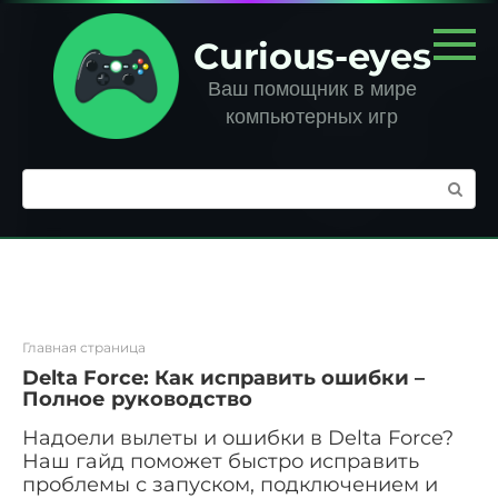
Перейти
к
Curious-eyes
контенту
Ваш помощник в мире
компьютерных игр
Поиск:
Главная страница
Delta Force: Как исправить ошибки –
Полное руководство
Надоели вылеты и ошибки в Delta Force?
Наш гайд поможет быстро исправить
проблемы с запуском, подключением и