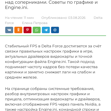
над соперниками. Советы по графике и
Engine.ini.
На чтение:
11 мин
Опубликовано:
03.08.2026
Delta
Force
Елена Петрова
Стабильный FPS в Delta Force достигается за счёт
связки правильных настроек графики в игре,
актуальных драйверов видеокарты и точной
конфигурации файла Engine.ini. Такой подход
поднимает частоту кадров без потери качества
картинки и заметно снижает лаги на слабом и
среднем железе.
На странице собраны системные требования,
разбор внутриигровых настроек графики и
прицела, оптимизация видеокарты и драйверов,
включая отображение FPS через панель Nvidia, а
также настройка Engine.ini, командной строки и