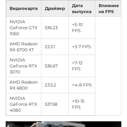
Дата
Влияние
Видеокарта
Драйвер
выпуска
на FPS
NVIDIA
+5-10
GeForce GTX
536.23
FPS
1060
AMD Radeon
23.3.1
+3-7 FPS
RX 6700 XT
NVIDIA
+7-12
GeForce RTX
536.67
FPS
3070
AMD Radeon
23.5.2
+4-8 FPS
RX 6800
NVIDIA
+10-15
GeForce RTX
537.58
FPS
4080