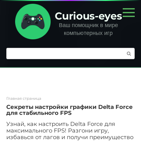
Перейти
к
Curious-eyes
контенту
Ваш помощник в мире
компьютерных игр
Поиск:
Главная страница
Секреты настройки графики Delta Force
для стабильного FPS
Узнай, как настроить Delta Force для
максимального FPS! Разгони игру,
избавься от лагов и получи преимущество