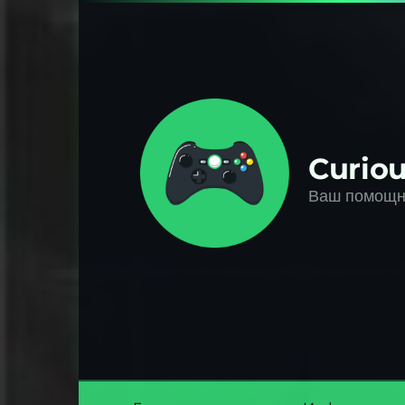
Перейти
к
контенту
Curiou
Ваш помощни