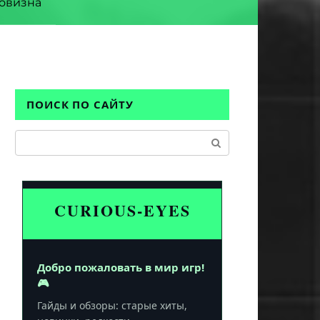
овизна
ПОИСК ПО САЙТУ
Поиск:
CURIOUS-EYES
Добро пожаловать в мир игр!
🎮
Гайды и обзоры: старые хиты,