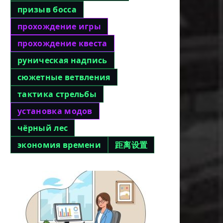
призыв босса
прохождение игры
прохождение квеста
руническая надпись
сюжетные ветвления
тактика стрельбы
установка модов
чёрный лес
экономия времени
距离设置