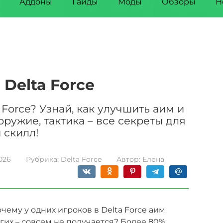
Аддоны
Гайды
Моды
Обзоры
Н
 Delta Force
 Force? Узнай, как улучшить аим и
ружие, тактика – все секреты для
 скилл!
2026
Рубрика:
Delta Force
Автор:
Елена
чему у одних игроков в Delta Force аим
гих – совсем не получается? Более 80%