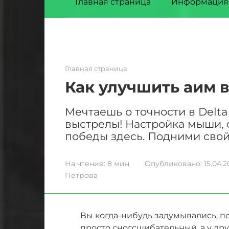
Главная страница
Информация
Главная страница
Как улучшить аим в
Мечтаешь о точности в Delta
выстрелы! Настройка мыши, о
победы здесь. Подними свой
На чтение:
8 мин
Опубликовано:
15.04.
Петрова
Вы когда-нибудь задумывались, по
просто сногсшибательный, а у дру