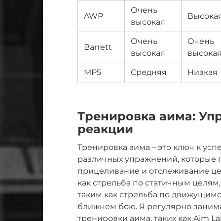
Очень
AWP
Высока
высокая
Очень
Очень
Barrett
высокая
высока
MP5
Средняя
Низкая
Тренировка аима: Уп
реакции
Тренировка аима – это ключ к успе
различных упражнений, которые 
прицеливание и отслеживание цел
как стрельба по статичным целям
таким как стрельба по движущим
ближнем бою. Я регулярно заним
тренировки аима, таких как Aim Lab