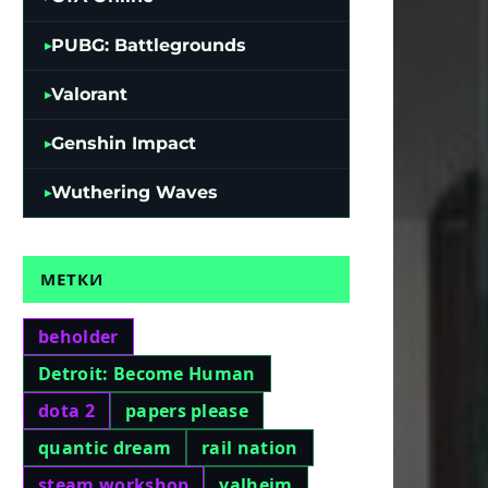
PUBG: Battlegrounds
Valorant
Genshin Impact
Wuthering Waves
МЕТКИ
beholder
Detroit: Become Human
dota 2
papers please
quantic dream
rail nation
steam workshop
valheim