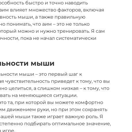
пособность быстро и точно наводить
 аим влияет множество факторов, включая
вность мыши, а также правильную
о понимать, что аим – это не только
который можно и нужно тренировать. Я сам
очности, пока не начал систематически
ельности мыши
ьности мыши – это первый шаг к
 чувствительность приведет к тому, что вы
но целиться, а слишком низкая – к тому, что
овать на меняющиеся ситуации.
это та, при которой вы можете комфортно
ним движением руки, но при этом сохранять
вашей мыши также играет важную роль. Я
остепенно подбирать оптимальное значение,
 игре.