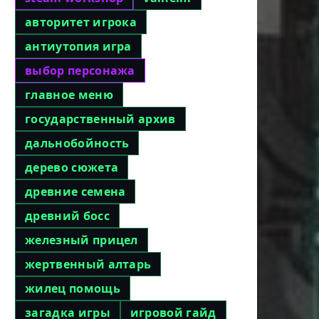
авторитет игрока
антиутопия игра
выбор персонажа
главное меню
государственный архив
дальнобойность
дерево сюжета
древние семена
древний босс
железный прицел
жертвенный алтарь
жилец помощь
загадка игры
игровой гайд