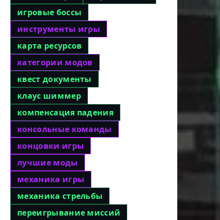
игровые боссы
инструменты игры
карта ресурсов
категории модов
квест документы
клаус шиммер
компенсация падения
консольные команды
концовки игры
лучшие моды
механика игры
механика стрельбы
переигрывание миссий