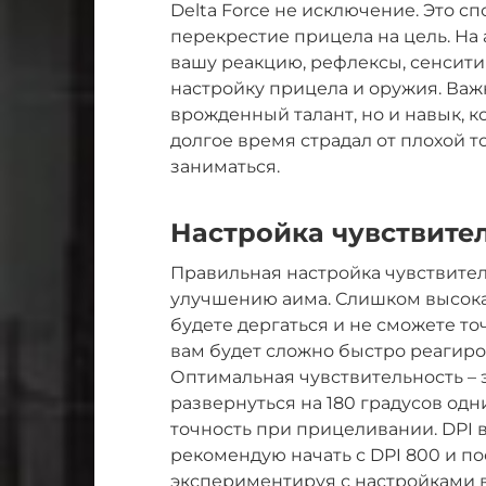
Delta Force не исключение. Это с
перекрестие прицела на цель. На
вашу реакцию, рефлексы, сенсити
настройку прицела и оружия. Важн
врожденный талант, но и навык, 
долгое время страдал от плохой т
заниматься.
Настройка чувствит
Правильная настройка чувствител
улучшению аима. Слишком высокая
будете дергаться и не сможете точ
вам будет сложно быстро реагир
Оптимальная чувствительность – 
развернуться на 180 градусов од
точность при прицеливании. DPI 
рекомендую начать с DPI 800 и п
экспериментируя с настройками в