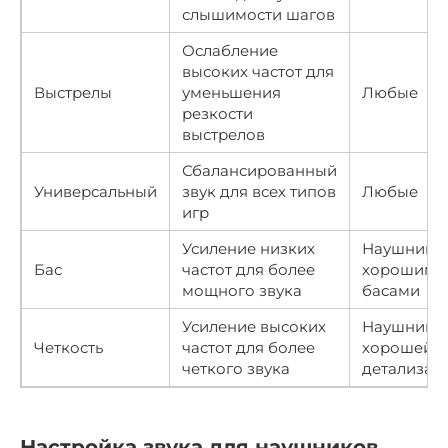
слышимости шагов
Ослабление
высоких частот для
Выстрелы
уменьшения
Любые
резкости
выстрелов
Сбалансированный
Универсальный
звук для всех типов
Любые
игр
Усиление низких
Наушники 
Бас
частот для более
хорошими
мощного звука
басами
Усиление высоких
Наушники 
Четкость
частот для более
хорошей
четкого звука
детализац
Настройка звука для наушников