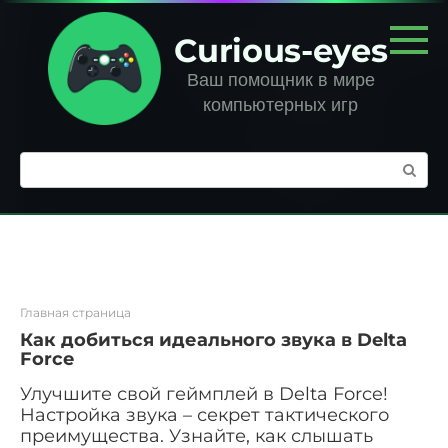
Перейти
к
Curious-eyes
контенту
Ваш помощник в мире
компьютерных игр
Поиск:
Главная страница
Как добиться идеального звука в Delta
Force
Улучшите свой геймплей в Delta Force!
Настройка звука – секрет тактического
преимущества. Узнайте, как слышать