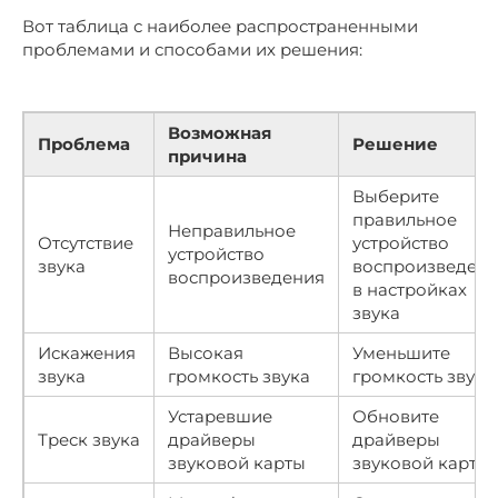
Вот таблица с наиболее распространенными
проблемами и способами их решения:
Возможная
Проблема
Решение
причина
Выберите
правильное
Неправильное
Отсутствие
устройство
устройство
звука
воспроизведен
воспроизведения
в настройках
звука
Искажения
Высокая
Уменьшите
звука
громкость звука
громкость звука
Устаревшие
Обновите
Треск звука
драйверы
драйверы
звуковой карты
звуковой карты