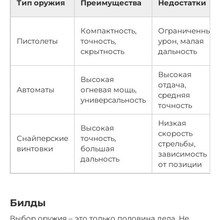
Тип оружия
Преимущества
Недостатки
Компактность,
Ограниченный
Пистолеты
точность,
урон, малая
скрытность
дальность
Высокая
Высокая
отдача,
Автоматы
огневая мощь,
средняя
универсальность
точность
Низкая
Высокая
скорость
Снайперские
точность,
стрельбы,
винтовки
большая
зависимость
дальность
от позиции
Билды
Выбор оружия – это только половина дела. Не