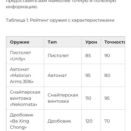
предоставить вам наиболее точную и полезную
информацию.
Таблица 1: Рейтинг оружия с характеристиками
Оружие
Тип
Урон
Точность
Пистолет
Пистолет
85
90
«Unity»
Автомат
«Malorian
Автомат
95
80
Arms 3516»
Снайперская
Снайперская
винтовка
110
95
винтовка
«Nekomata»
Дробовик
«Ba Xing
Дробовик
120
70
Chong»